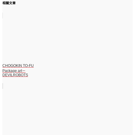
相關文章
CHOGOKIN TO-FU
Package art－
DEVILROBOTS