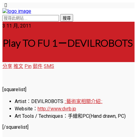
3 11 月, 2011
Play TO FU 1－DEVILROBOTS
分享
推文
Pin
郵件
SMS
[squarelist]
Artist：DEVILROBOTS
::藝術家相關介紹::
Website：
http://www.dvrb.jp
Art Tools / Techniques：手繪和PC(Hand drawn, PC)
[/squarelist]