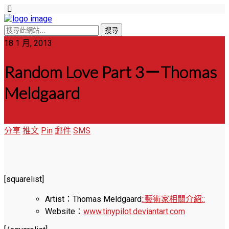
18 1 月, 2013
Random Love Part 3－Thomas
Meldgaard
分享
推文
Pin
郵件
SMS
[squarelist]
Artist：Thomas Meldgaard
::藝術家相關介紹::
Website：
www.tinypilot.deviantart.com