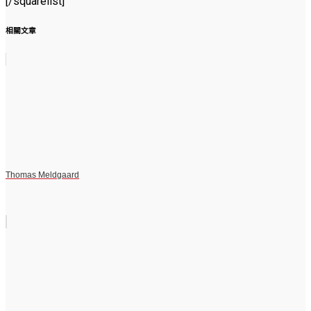
[/squarelist]
相關文章
Thomas Meldgaard