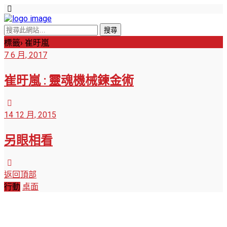
標籤› 崔旴嵐
7 6 月, 2017
崔旴嵐 : 靈魂機械鍊金術
14 12 月, 2015
另眼相看
返回頂部
行動
桌面