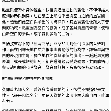
象之組合而已。
點畫與使轉本身的輕重、快慢與連續運動的變化，不僅僅讓人
感到節奏與韻律，也在紙面上形成筆墨與空白之間的虛實關
係。透過如此空白與筆墨的同時操作，其虛實變化便跨入了音
樂的領域。點畫因為空白的協調，成了各具質感的聲音，使轉
由於空白的參與，成了變化多端的曲調。
董陽孜書寫下的「無聲之樂」無意於比附任何流派的音樂創
作，而在回歸天地自然之根本虛實關係的行為中，讓筆墨與空
白的表現作主角，獨立地作節奏與韻律的演出。一紙紙虛實的
表演，或長或短的組列，都在邀請觀者變成聽眾，共同體悟可
與天籟相通的心弦樂音。樂音雖無聲，音響卻在各處揚起。
第二階段: 陳綺貞＜無聲的樂章＞創作自述
久仰董老師大名，曾經多次看過她的字，卻從不知道她是女
性。也許是因為名字，更是因為她的書法筆觸大膽自由，雄渾
有力。