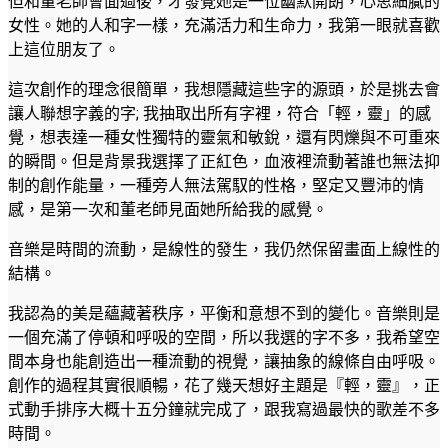
但和董老師會面過後，才發覺她是一位幽默開朗，心思細膩的
女性。她的人和字一樣，充滿活力和生命力，我第一眼就喜歡
上這位朋友了。
這次創作的理念很簡單，我想隱藏這些字的源頭，於是挑去會
讓人聯想字義的字; 我抽取出所有字裡，符合「輕，靈」的感
覺，想表達一種女性獨特的靈氣和敏銳，還有閃爍與不可重來
的瞬間。但是背景我選擇了正紅色，血液裡流動著誰也無法抑
制的創作能量，一種旁人無法駕馭的性格，堅定又豐沛的情
感，是第一次和董老師見面她所給我的感覺。
音樂是時間的流動，是線性的發生，我仍然保留畫面上線性的
結構。
我認為的美是蘊藏著秩序，平衡和意想不到的變化。音樂則是
一個充滿了停頓和呼吸的空間，所以我選的字不多，我希望空
間本身也能創造出一種流動的視覺，讓抽象的線條自由呼吸。
創作的過程其實很順暢，花了幾天想好主題是『輕，靈』，正
式動手排序大概十五分鐘就完成了，跟我寫過最快的歌差不多
時間。