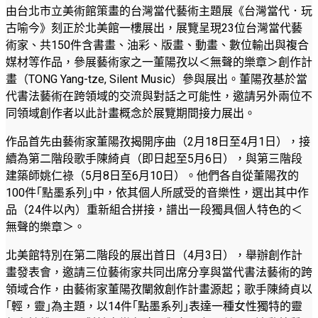
由台北市立美術館策畫的台灣當代藝術主題展《台灣當代．玩
古喻今》刻正於北美館一樓展出，展覽呈現23位台灣當代藝
術家、共150件含書畫、油彩、版畫、動畫、數位輸出與複合
媒材等作品，參展藝術家之一董陽孜以＜無聲的樂章＞創作計
畫（TONG Yang-tze, Silent Music）參與展出。董陽孜基於當
代書法藝術在跨領域的交流與對話之可能性，邀請另外兩位不
同領域創作者以此計畫概念於展覽期間接力展出。
作品首先由藝術家董陽孜揭開序曲（2月18日至4月1日），接
續為第二階段歌手陳綺貞（即日起至5月6日），與第三階段
建築師姚仁祿（5月8日至6月10日）。他們各自從董陽孜的
100件｢點墨系列｣中，依其個人所感受的音樂性，選出其中作
品（24件以內）重新組合拼接，譜出一段獨具個人特色的＜
無聲的樂章＞。
北美館特別在第二階段的展出首日（4月3日），舉辦創作計
畫發表會，邀請三位藝術家共同出席分享與當代書法藝術的跨
領域合作，由藝術家董陽孜闡敘創作計畫源起；歌手陳綺貞以
｢輕，靈｣為主題，以14件｢點墨系列｣表達一種女性獨特的靈