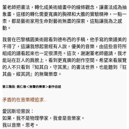
董老師把書法，轉化成美術繪畫中的線條觀念，讓書法成為抽
象畫，這樣的轉化需要寬廣的胸襟和大膽的實驗精神，一點一
柰，都是藝術家用生命對藝術無盡的探索，這點讓我為之感
動。
我曾在巴黎橘園美術館看到德布西的手稿，他手寫的樂譜美的
不得了，這讓我想起曾經有人說，優美的音樂，由這些音符所
組成的譜看起來也一定很漂亮。這次，謝謝董老師邀請，我才
能站在巨人的肩膀上，看到更寬廣的創作空間。希望來看展覽
的人不只看到『知其白，守其黑』的書法世界，也能聽到『狂
其曲，縱其詞』的無聲樂章。
第三階段: 姚仁祿＜無聲的樂章＞創作自述
矛盾的在音樂裡追求…
愛因斯坦曾說：
如果，我不是物理學家，我會是音樂家。
我以音樂，思考。