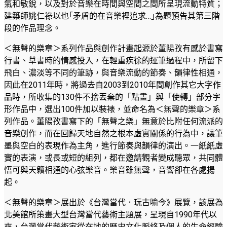
氣和敏銳，以及對於音樂在時間與空間之間所呈現流動特質；
建築師姚仁祿以也｢矛盾的在音樂裡追求…｣為題預告其第三階
段的作品理念。
＜無聲的樂章＞系列作品與創作計畫起源於董陽孜有感於書寫
行書、草書時的情感投入，在輕重疾徐的運筆過程中，所留下
飛白、濃淡等不同的筆跡，與音樂流動的節奏、韻律性相通，
因此在2011年時，將過去自2003到2010年間創作其它大字作
品時，所收集的130件不捨丟棄的「點畫」與「使轉」部分字
形作品中，選出100件加以裝裱，並命名為＜無聲的樂章＞系
列作品。董陽孜書寫下的「無聲之樂」無意於比附任何流派的
音樂創作，而在回歸天地自然之根本虛實關係的行為中，讓筆
墨與空白的表現作為主角，進行節奏與韻律的演出。一紙紙虛
實的表演，或長或短的組列，都在邀請觀者變成聽眾，共同體
悟可與天籟相通的心弦樂音。樂音雖無聲，音響卻在各處揚
起。
＜無聲的樂章＞展出於《台灣當代．玩古喻今》展覽，該展為
北美館所策畫大型台灣當代藝術主題展，呈現自1990年代以
來，台灣當代藝術家從在地的歷史文化脈絡及個人的生命經驗