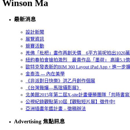
Winson Ma
最新消息
設計新聞
展覽資訊
競賽活動
羌佛「枇杷」畫作再創天價 6平方英呎拍出1020
紐約春拍會搶拍激烈 最貴作品「墨荷」 高達5.1億
歐特克發表新的BIM 360 Layout iPad App，進
金泰浩 --- 內在美學
《非派對日快樂》洪乙丹創作個展
《台灣舞孃—馬瑄攝影展》
北美館2015年第二屆X-site計畫優勝團隊「共時書寫建
公視紀錄觀點第10屆【觀點短片展】徵件中!
亞洲插畫年鑑計畫 – 徵稿辦法
Advertising 焦點訊息