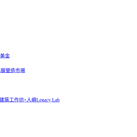
萬美金
一步擴展營造市場
築工作坊+人嶼Legacy Lab