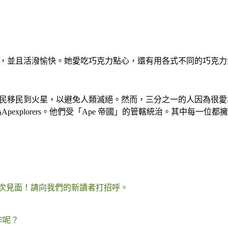
很細心，並且活潑愉快。她愛吃巧克力點心，還有用各式不同的巧克
安排人民移民到火星，以避免人類滅絕。然而，三分之一的人因為
xplorers。他們受「Ape 帝國」的管轄統治。其中每一位都擁有
，很高興再次見面！請向我們的新讀者打招呼。
作呢？