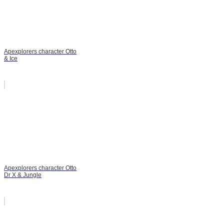
Apexplorers character Otto
& Ice
Apexplorers character Otto
Dr X & Jungle