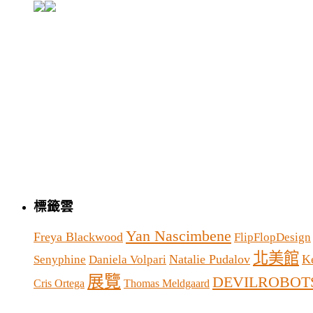
標籤雲
Yan Nascimbene
Freya Blackwood
FlipFlopDesign
北美館
Natalie Pudalov
K
Senyphine
Daniela Volpari
展覽
DEVILROBOT
Cris Ortega
Thomas Meldgaard