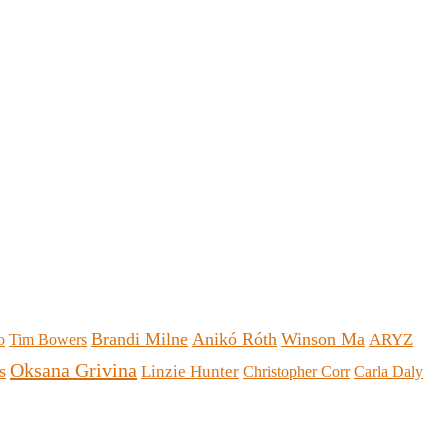
Brandi Milne
Anikó Róth
Winson Ma
ARYZ
o
Tim Bowers
Oksana Grivina
s
Linzie Hunter
Christopher Corr
Carla Daly