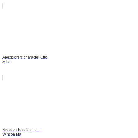
Apexplorers character Otto
& Ice
Necoco chocolate cat－
Winson Ma