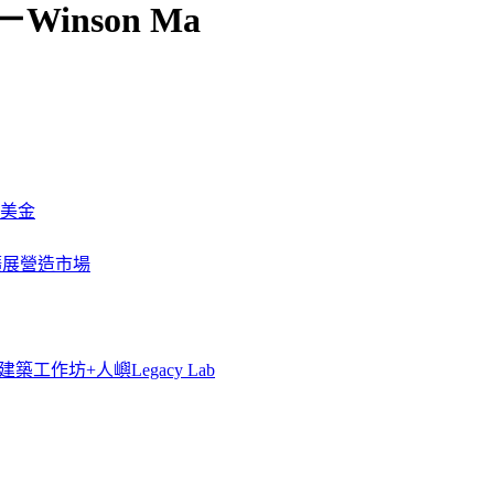
rd－Winson Ma
萬美金
一步擴展營造市場
築工作坊+人嶼Legacy Lab