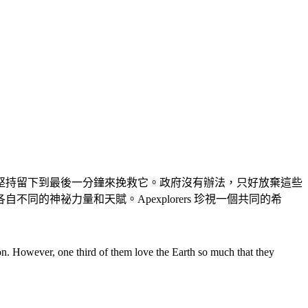
，堅持留下到最後一分鐘來挽救它。政府沒有辦法，只好放棄這些
不同的神祕力量和天賦。Apexplorers 珍視一個共同的希
ion. However, one third of them love the Earth so much that they