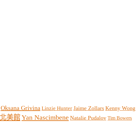
Oksana Grivina
Jaime Zollars
Kenny Wong
Linzie Hunter
北美館
Yan Nascimbene
Natalie Pudalov
Tim Bowers