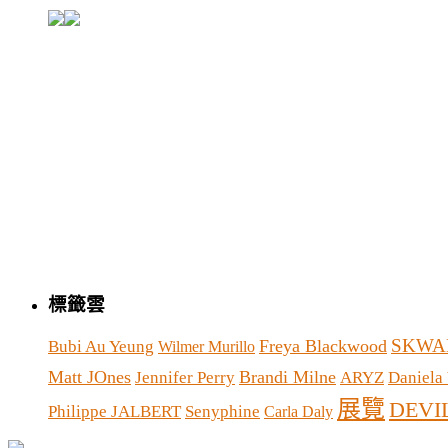
標籤雲
SKWA
Freya Blackwood
Bubi Au Yeung
Wilmer Murillo
Matt JOnes
Brandi Milne
Jennifer Perry
ARYZ
Daniela 
展覽
DEVI
Philippe JALBERT
Senyphine
Carla Daly