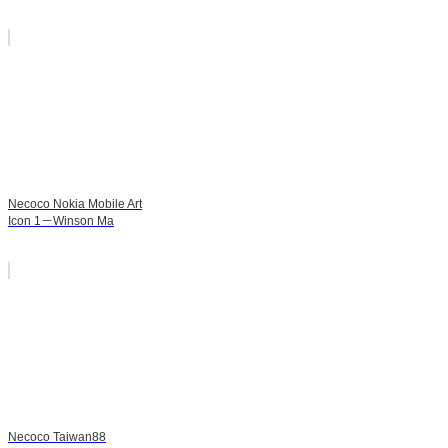
Necoco Nokia Mobile Art
Icon 1－Winson Ma
Necoco Taiwan88