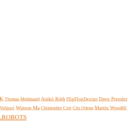
K
Anikó Róth
Dave Pressler
FlipFlopDesign
Thomas Meldgaard
Winson Ma
Martin Woodtli
Volpari
Christopher Corr
Cris Ortega
LROBOTS