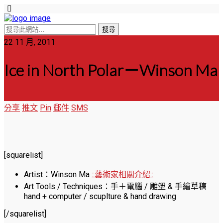
22 11 月, 2011
Ice in North Polar－Winson Ma
分享
推文
Pin
郵件
SMS
[squarelist]
Artist：Winson Ma
::藝術家相關介紹::
Art Tools / Techniques：手＋電腦 / 雕塑 & 手繪草稿
hand + computer / scuplture & hand drawing
[/squarelist]