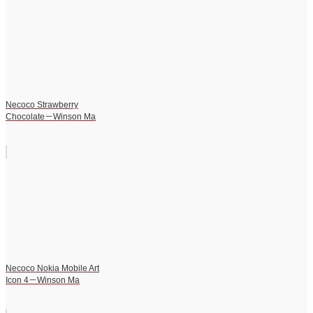
Necoco Strawberry
Chocolate－Winson Ma
Necoco Nokia Mobile Art
Icon 4－Winson Ma