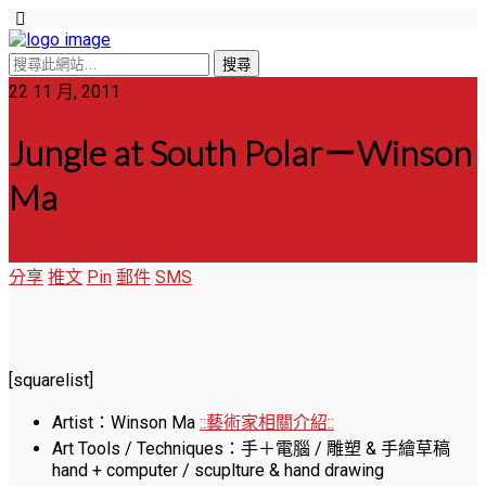
22 11 月, 2011
Jungle at South Polar－Winson
Ma
分享
推文
Pin
郵件
SMS
[squarelist]
Artist：Winson Ma
::藝術家相關介紹::
Art Tools / Techniques：手＋電腦 / 雕塑 & 手繪草稿
hand + computer / scuplture & hand drawing