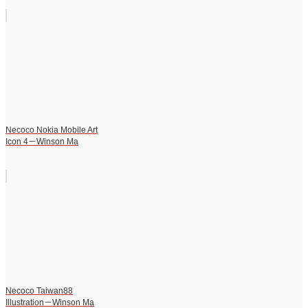
Necoco Nokia Mobile Art
Icon 4－Winson Ma
Necoco Taiwan88
Illustration－Winson Ma