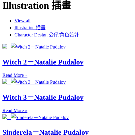
Illustration 插畫
View all
Illustration 插畫
Character Design 公仔/角色設計
Witch 2－Natalie Pudalov
Read More »
Witch 3－Natalie Pudalov
Read More »
Sinderela－Natalie Pudalov