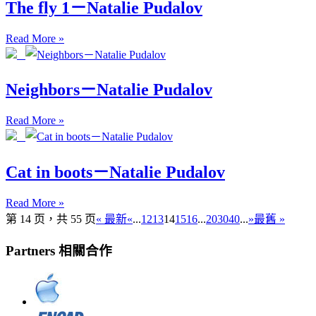
The fly 1－Natalie Pudalov
Read More »
Neighbors－Natalie Pudalov
Read More »
Cat in boots－Natalie Pudalov
Read More »
第 14 页，共 55 页
« 最新
«
...
12
13
14
15
16
...
20
30
40
...
»
最舊 »
Partners 相關合作