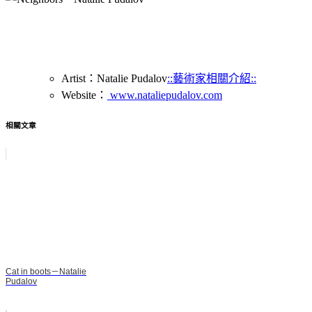
Artist：Natalie Pudalov
::藝術家相關介紹::
Website：
www.nataliepudalov.com
相關文章
Cat in boots－Natalie
Pudalov