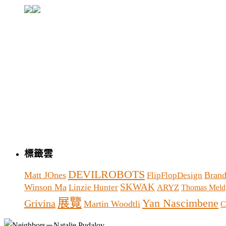
標籤雲
DEVILROBOTS
Matt JOnes
Brand
FlipFlopDesign
SKWAK
Winson Ma
Linzie Hunter
ARYZ
Thomas Meld
展覽
Yan Nascimbene
Grivina
Martin Woodtli
C