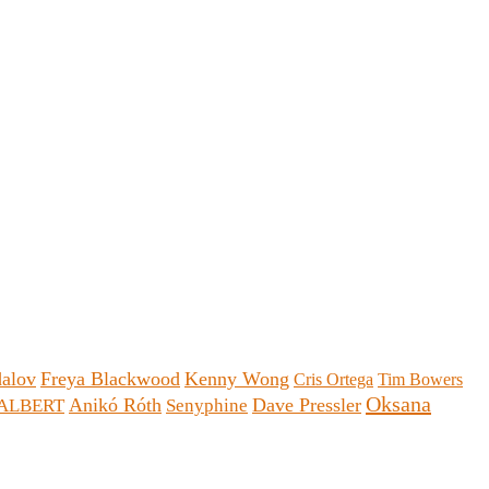
dalov
Freya Blackwood
Kenny Wong
Cris Ortega
Tim Bowers
Oksana
Anikó Róth
Dave Pressler
 JALBERT
Senyphine