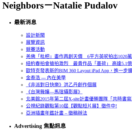
Neighbors－Natalie Pudalov
最新消息
設計新聞
展覽資訊
競賽活動
羌佛「枇杷」畫作再創天價 6平方英呎拍出1020
紐約春拍會搶拍激烈 最貴作品「墨荷」 高達5.1億
歐特克發表新的BIM 360 Layout iPad App，進
金泰浩 --- 內在美學
《非派對日快樂》洪乙丹創作個展
《台灣舞孃—馬瑄攝影展》
北美館2015年第二屆X-site計畫優勝團隊「共時書寫建
公視紀錄觀點第10屆【觀點短片展】徵件中!
亞洲插畫年鑑計畫 – 徵稿辦法
Advertising 焦點訊息