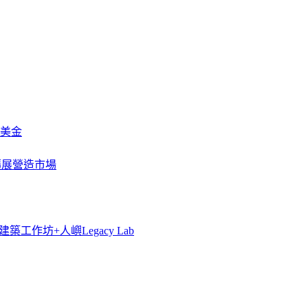
萬美金
一步擴展營造市場
築工作坊+人嶼Legacy Lab