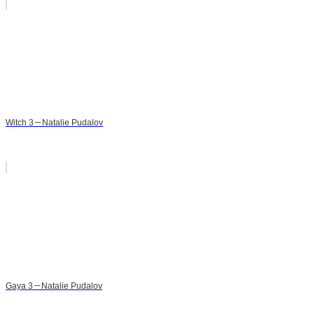
Witch 3－Natalie Pudalov
Gaya 3－Natalie Pudalov