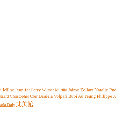
i Milne
Jaime Zollars
Natalie Pu
Jennifer Perry
Wilmer Murillo
Daniela Volpari
Bubi Au Yeung
Philippe
gaard
Christopher Corr
北美館
arla Daly