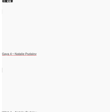
相關文章
Gaya 4－Natalie Pudalov