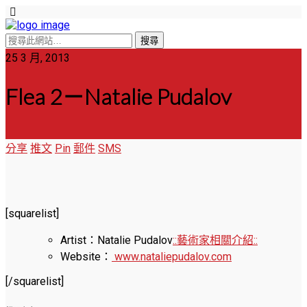
25 3 月, 2013
Flea 2－Natalie Pudalov
分享
推文
Pin
郵件
SMS
[squarelist]
Artist：Natalie Pudalov
::藝術家相關介紹::
Website：
www.nataliepudalov.com
[/squarelist]