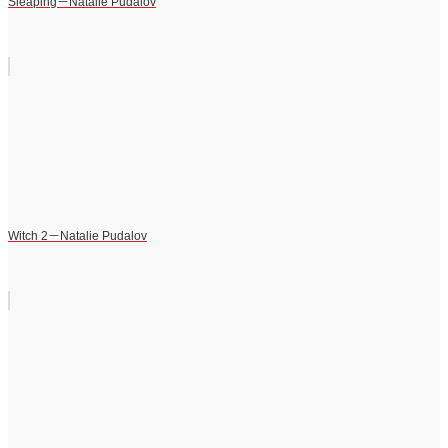
Sleaping－Natalie Pudalov
Witch 2－Natalie Pudalov