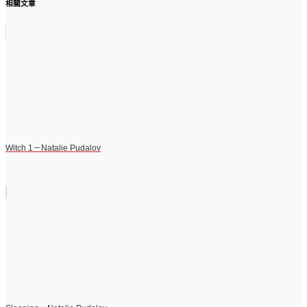
相關文章
Witch 1－Natalie Pudalov