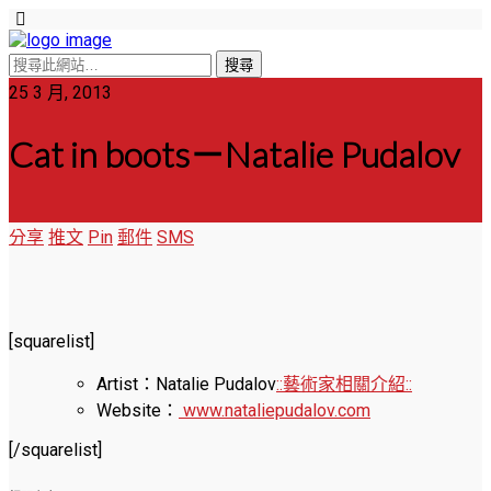
25 3 月, 2013
Cat in boots－Natalie Pudalov
分享
推文
Pin
郵件
SMS
[squarelist]
Artist：Natalie Pudalov
::藝術家相關介紹::
Website：
www.nataliepudalov.com
[/squarelist]