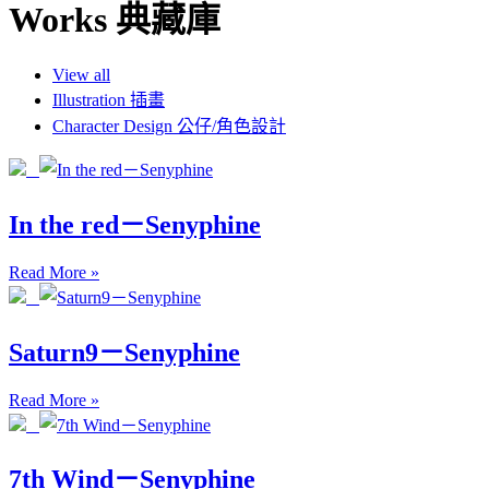
Works 典藏庫
View all
Illustration 插畫
Character Design 公仔/角色設計
In the red－Senyphine
Read More »
Saturn9－Senyphine
Read More »
7th Wind－Senyphine