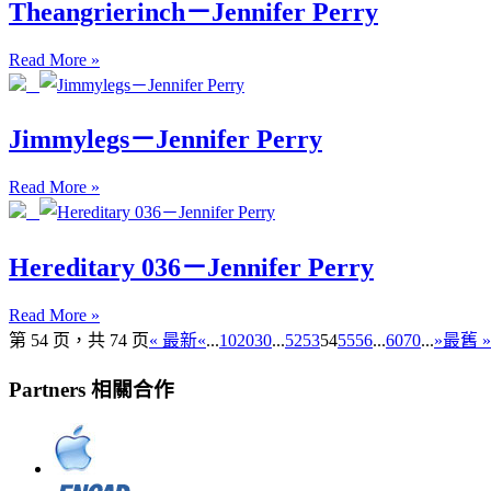
Theangrierinch－Jennifer Perry
Read More »
Jimmylegs－Jennifer Perry
Read More »
Hereditary 036－Jennifer Perry
Read More »
第 54 页，共 74 页
« 最新
«
...
10
20
30
...
52
53
54
55
56
...
60
70
...
»
最舊 »
Partners 相關合作