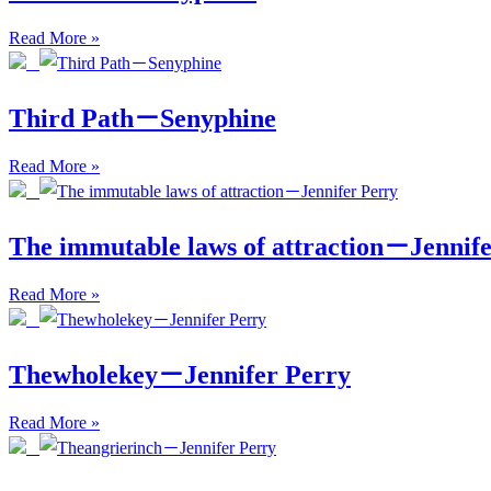
Read More »
Third Path－Senyphine
Read More »
The immutable laws of attraction－Jennif
Read More »
Thewholekey－Jennifer Perry
Read More »