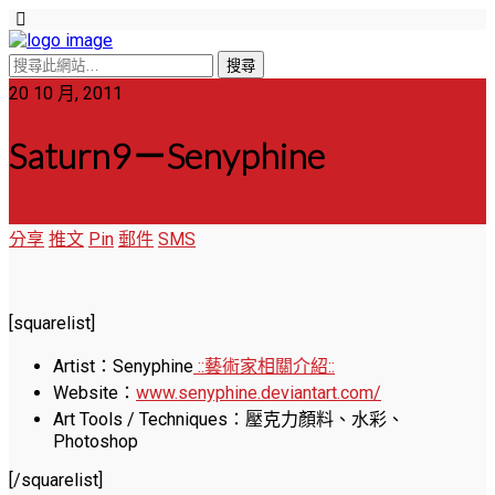
20 10 月, 2011
Saturn9－Senyphine
分享
推文
Pin
郵件
SMS
[squarelist]
Artist：Senyphine
::藝術家相關介紹::
Website：
www.senyphine.deviantart.com/
Art Tools / Techniques：壓克力顏料、水彩、
Photoshop
[/squarelist]