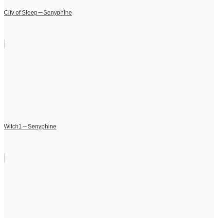
City of Sleep－Senyphine
Witch1－Senyphine