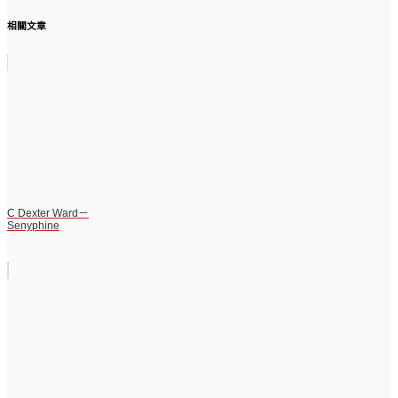
相關文章
C Dexter Ward－
Senyphine