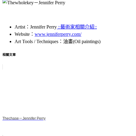
Artist：Jennifer Perry
::藝術家相關介紹::
Website：
www.jenniferperry.com/
Art Tools / Techniques：油畫(Oil paintings)
相關文章
Thechase－Jennifer Perry