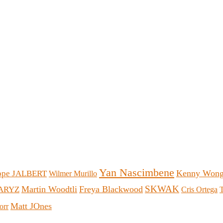
Yan Nascimbene
Kenny Won
ippe JALBERT
Wilmer Murillo
SKWAK
Martin Woodtli
Freya Blackwood
ARYZ
Cris Ortega
Matt JOnes
orr