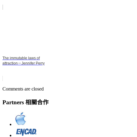
The immutable laws of
attraction－Jennifer Perry
Comments are closed
Partners 相關合作