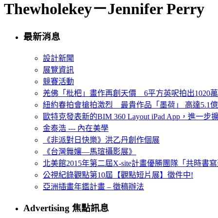
Thewholekey－Jennifer Perry
最新消息
設計新聞
展覽資訊
競賽活動
羌佛「枇杷」畫作再創天價 6平方英呎拍出1020
紐約春拍會搶拍激烈 最貴作品「墨荷」 高達5.1億
歐特克發表新的BIM 360 Layout iPad App，進
金泰浩 --- 內在美學
《非派對日快樂》洪乙丹創作個展
《台灣舞孃—馬瑄攝影展》
北美館2015年第二屆X-site計畫優勝團隊「共時書寫建
公視紀錄觀點第10屆【觀點短片展】徵件中!
亞洲插畫年鑑計畫 – 徵稿辦法
Advertising 焦點訊息