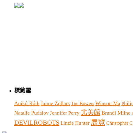
標籤雲
Anikó Róth
Jaime Zollars
Winson Ma
Phil
Tim Bowers
北美館
Natalie Pudalov
Brandi Milne
Jennifer Perry
展覽
DEVILROBOTS
Linzie Hunter
Christopher C