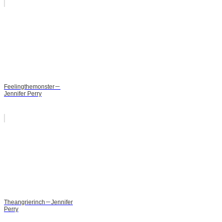
Feelingthemonster－
Jennifer Perry
Theangrierinch－Jennifer
Perry