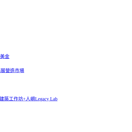
萬美金
一步擴展營造市場
築工作坊+人嶼Legacy Lab