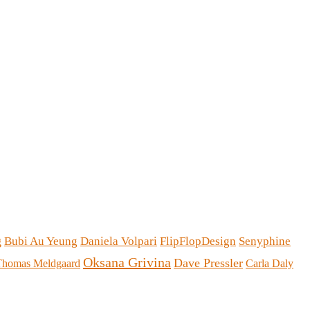
g
Bubi Au Yeung
Daniela Volpari
FlipFlopDesign
Senyphine
Oksana Grivina
Dave Pressler
Thomas Meldgaard
Carla Daly