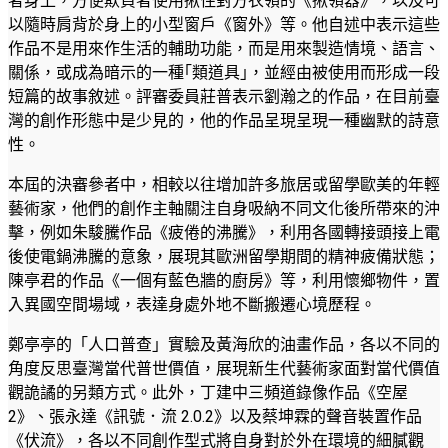
者身上，方便欺負者使用揪住對方衣領的《揪領器》，以及可
以隨時肩背於身上的小型窗戶《窗外》等。他自述中表示這些
作品不是用來作生活的輔助功能，而是用來製造情境、語言、
關係，或成為暗示的一種｢類道具｣，並經由被使用而形成一段
短篇的故事敘述。評審委員莊普表示劉瀚之的作品，在目前臺
灣的創作形態中是少見的，他的作品呈現呈現一種幽默的詩意
性。
本屆的決審參者中，相較以往增加許多旅居或留學歐美的年輕
藝術家，他們的創作主軸關注自身吸納不同文化後所帶來的沖
擊，例如朱駿騰作品《疲倦的沸騰》，利用各國轉接頭接上電
後使電鍋沸騰的意象，展現其歐洲留學期間的精神疲備狀態；
陳亭君的作品《一個有藍色牆的廚房》等，利用懷鄉物件，置
入異國空間場域，表達身處外地不斷搬遷心境歷程。
鄭亭亭的「人口普查」實驗及黃海欣的油畫作品，各以不同的
角度反思臺灣當代普世價值，展現新生代藝術家面對當代價值
觀詭譎的另類方式。此外，丁建中三頻道錄像作品《空屋
2》、張永達《訊號．流 2.0.2》以及蔡坤霖的聲音裝置作品
《伏流》，各以不同創作型式將自身對於外在環境的細膩觀