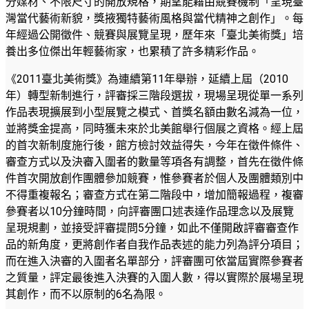
分媒材、不限尺寸的開放規格，期望能藉由競賽機制「呈現臺
灣當代藝術新貌，獎掖獨特藝術風格與當代精神之創作」。每
年經過公開徵件、競賽與展覽呈現，歷年來「臺北美術獎」培
養出多位傑出年輕藝術家，也累積了許多精彩作品。
《2011臺北美術獎》為連續第11年舉辦，延續上屆（2010
年）轉型新制進行，評審採三階段選拔，現場呈現從單一系列
作品表現擴展到小型展覽之模式、首獎名額由數名減為一位，
並將獎金提高，同時獲未來於北美館舉行個展之資格。經上屆
的首次新制度施行後，館方檢討效益得失，今年在徵件條件、
審查方式以及決審入圍者的數量等項各有調整，首先在徵件條
件首次開放創作團體參加競賽，惟參賽者於個人及團體類別中
不得重複報名；審查方式在第二階段中，增加簡報過程，複審
參賽者以10分鐘時間，向評審團口述表達作品理念以及展覽
呈現規劃，並接受評審提問5分鐘，如此不僅開啟評審審查作
品的新角度，更將創作者自我作品表述的能力列為評分項目；
而在進入決審的入圍者名單部分，評審團可依當屆實際參賽者
之質量，評定最後進入決賽的入圍人數，得以實際於展場呈現
其創作，而不以原制的6名為限。