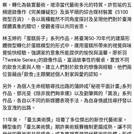
察，轉化為裝置藝術，增添當代藝術多元的特質。許哲瑜的五
頻道錄像作《完美嫌疑犯》及吳芊頤的綜合媒材裝置《5100
微型百貨》，各以兩種截然不同角度探討及呈現他們對於臺灣
媒體異象的關切，使觀者得以共同省思。
林玉婷的「蛋糕房子」系列作品，將臺灣50-70年代的建築形
體微型轉化於蛋糕模型的形式中，運用蛋糕所帶來的視覺與味
覺愉快經驗，強調家的意象所能提供的愉悅與溫馨。廖祈羽
｢Twinkle Series｣的錄像作品，富涵故事性的餐桌，置放不同
的飲食元素與人物，建立人們對於飲食的想像與經驗，他們兩
位皆藉由｢飲食｣主題闡述個人對家與愛的認知。
另外，為個人生命經驗尋找出路的蒲帥成｢秘密平面計畫｣系列
作品、鄧兆旻《除非我們夠幸運》以及劉肇興的「異浪」系列
作品，各自以不同的新媒體表現手法，為自身情感找尋抒發以
及宣洩的出路。
11年來，「臺北美術獎」培養了多位傑出的新世代藝術家。
轉型後的「臺北美術獎」期許美術競賽機制更趨成熟，讓不同