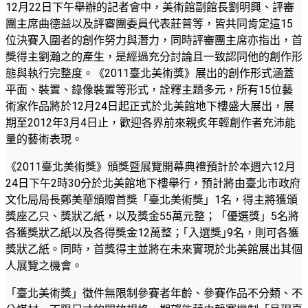
12月22日下午舉辦的記者會中，美術館副館長劉明興、評審
團主席曲德益以及評審團委員代表莊普等，皆共同肯定這15
位決賽入圍者的創作努力與潛力，同時評審團主席亦指出，首
獎得主劉瀚之的產生，是經過充分討論且一致認同他的創作形
態與執行完整度。《2011臺北美術獎》展出的創作形式涵蓋
平面、裝置、錄像裝置等形式，詮釋主題多元，所有15位藝
術家作品將於12月24日起正式於北美館地下樓盛大展出，展
期至2012年3月4日止，歡迎各界前來親炙年輕創作者充沛能
量的藝術表現。
《2011臺北美術獎》頒獎暨展覽開幕典禮預計於本週六12月
24日下午2時30分於北美館地下樓舉行，預計將由臺北市政府
文化局局長鄭美華頒贈首獎「臺北美術獎」1名，得主將獲頒
獎座乙只、獎狀乙紙，以及獎金55萬元整；「優選獎」5名將
各獲獎狀乙紙以及各得獎金12萬整；｢入選獎｣9名，則可各獲
獎狀乙紙。同時，首獎得主並將在未來實現於北美館展出其個
人展覽之機會。
「臺北美術獎」徵件無限制參賽者年齡、參賽作品不分類、不