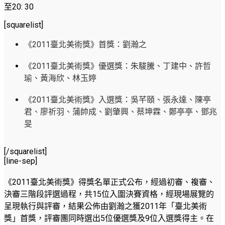
至20: 30
[squarelist]
《2011臺北美術獎》首獎：劉瀚之
.
《2011臺北美術獎》優選獎：朱駿騰、丁建中、許哲
瑜、黃海欣、林玉婷
.
《2011臺北美術獎》入選獎：吳芊頤、張永達、陳亭
君、廖祈羽、蒲帥成、劉肇興、蔡坤霖、鄭亭亭、鄧兆
旻
.
[/squarelist]
[line-sep]
《2011臺北美術獎》得獎名單正式公布，經過初審、複審、
決審三階段評選過程，共15位入圍決賽資格，經現場展覽的
呈現執行與評審，結果公佈由劉瀚之獲2011年「臺北美術
獎」首獎，評審團同時選出5位優選獎及9位入選獎得主。在