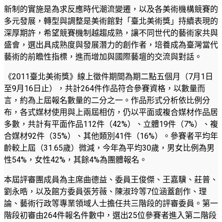
新制的實施是為求反應時代潮流變遷，以及各美術機構競賽的
多元發展，轉型與調整是美術館對「臺北美術獎」持續表現的
深厚期許，希望競賽機制越趨成熟，讓不同世代的藝術家共與
盛會，選出具成熟度與發展潛力的創作者，培養成為臺灣當代
藝術的前瞻性指標，進而增加與國際藝壇的交流與對話。
《2011臺北美術獎》線上徵件期間為期二點五個月（7月1日
至9月16日止），共計264件作品符合參賽資格，以數量而
言，約為上屆報名數量的二分之一。作品形式分析依比例分
布，各式媒材使用與上兩屆相仿，仍以平面或複合媒材作品居
多數，共計有平面作品112件（42%）、立體19件（7%）、複
合媒材92件（35%）、其他類別41件（16%）。參賽者平均年
齡較上屆（31.65歲）微減，今年為平均30歲，男女比例為男
性54%，女性42%，其餘4%為團體報名。
本屆評審團成員為主席曲德益、委員王俊傑、王嘉驥、莊普、
劉永晧，以及館方委員張芳薇、陳淑玲等7位涵蓋創作、理
論、藝術行政等專業領域人士擔任共三階段的評審委員。第一
階段初審由264件報名件數中，選出25位參賽者進入第二階段