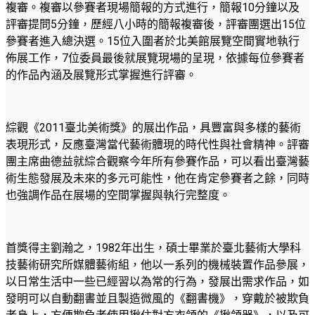
複審。複審以參賽者現場簡報的方式進行，簡報10分鐘以及
評審提問5分鐘，歷經八小時的簡報複審後，評審團選出15位
參賽者進入總決選。15位入圍者於北美館展覽空間實地執行
佈展工作，7位委員最後就展覽現場的呈現，依據每位參賽者
的作品內涵及展覽形式掌握進行評審。
綜觀《2011臺北美術獎》的展出作品，具豐富與多樣的藝術
表現形式，反應臺灣當代藝術體現的時代性與社會精神。評審
團主席曲德益就綜合觀察今年所有參賽作品，可以看出臺灣藝
術生態發展及未來的多元可能性，他在肯定參賽者之餘，同時
也強調作品在展場的空間掌握與執行完整度。
首獎得主劉瀚之，1982年出生，碩士畢業於臺北藝術大學科
技藝術研究所媒體藝術組，他以一系列的機械裝置作品參展，
以日常生活中一些已經習以為常的行為，發展出需求作品，如
發明可以自動翻書並且製造微風的《翻書機》，穿戴於被欺負