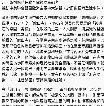
月，黃則修時任聯合電視隨軍記者
採訪中美聯合藍星陸海空軍事大演習，於屏東楓港登陸事件。
黃則修的攝影生涯中最為人熟知的莫過於開創「專題攝影」之
風潮，1961年的「龍山寺」、1962年與吳東興聯展的「被遺
忘的樂園－野柳」，在取景的主題、人文關懷、與展覽的整體
內容策劃為當時台灣攝影界首見，一時轟動。黃則修花費數年
拍攝的「龍山寺」，在掌握寺內古剎建築之美、莊嚴佛相、以
及形形色色的進香者等熱鬧活動場面，他在進出寺廟餘年後發
現龍山寺的「人」，那些安靜地緩慢地在寺內廊柱旁或階梯下
行動的老者，他們每天來到龍山寺或閒聊或消磨時間，在寺內
的時空彷彿與寺廟外的現代社會完全脫離，不帶任何關聯，就
像進入另一個境界，他將老者歷盡滄桑、暗淡卻凝聚著人生情
感的形態，用相機一一捕捉，並在作品名稱題上如「無言以
對」、「往昔夢回」等詩情般的註解。
在「龍山寺」展出的隔年1962年，黃則修與吳東興（現新光
三越百貨董事長）師生聯展「被遺忘的樂園－野柳」，則呈現
截然不同的影像，他以客觀寫實主義的精神，拍攝基隆野柳的