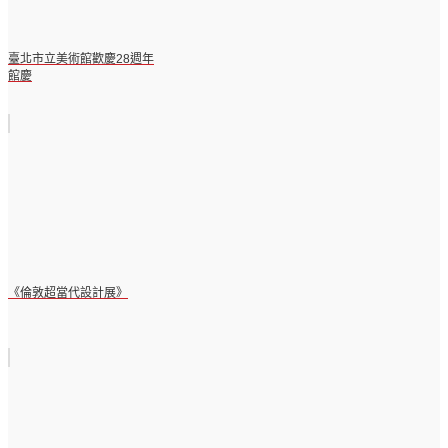
臺北市立美術館歡慶28週年
館慶
《倫敦超當代設計展》