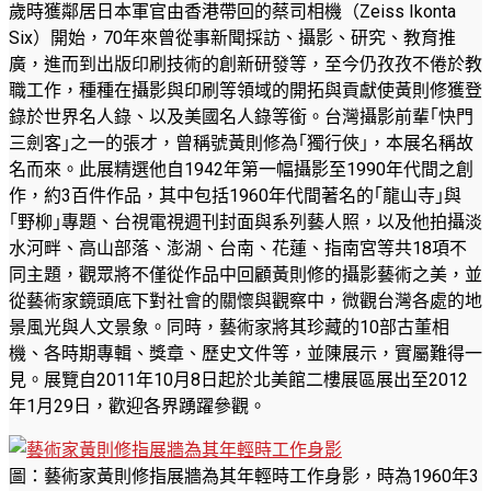
歲時獲鄰居日本軍官由香港帶回的蔡司相機（Zeiss Ikonta
Six）開始，70年來曾從事新聞採訪、攝影、研究、教育推
廣，進而到出版印刷技術的創新研發等，至今仍孜孜不倦於教
職工作，種種在攝影與印刷等領域的開拓與貢獻使黃則修獲登
錄於世界名人錄、以及美國名人錄等銜。台灣攝影前輩｢快門
三劍客｣之一的張才，曾稱號黃則修為｢獨行俠｣，本展名稱故
名而來。此展精選他自1942年第一幅攝影至1990年代間之創
作，約3百件作品，其中包括1960年代間著名的｢龍山寺｣與
｢野柳｣專題、台視電視週刊封面與系列藝人照，以及他拍攝淡
水河畔、高山部落、澎湖、台南、花蓮、指南宮等共18項不
同主題，觀眾將不僅從作品中回顧黃則修的攝影藝術之美，並
從藝術家鏡頭底下對社會的關懷與觀察中，微觀台灣各處的地
景風光與人文景象。同時，藝術家將其珍藏的10部古董相
機、各時期專輯、獎章、歷史文件等，並陳展示，實屬難得一
見。展覽自2011年10月8日起於北美館二樓展區展出至2012
年1月29日，歡迎各界踴躍參觀。
圖：藝術家黃則修指展牆為其年輕時工作身影，時為1960年3