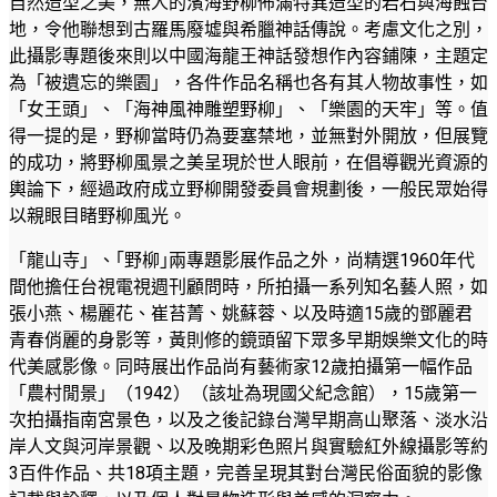
自然造型之美，無人的濱海野柳佈滿特異造型的岩石與海蝕台
地，令他聯想到古羅馬廢墟與希臘神話傳說。考慮文化之別，
此攝影專題後來則以中國海龍王神話發想作內容鋪陳，主題定
為「被遺忘的樂園」，各件作品名稱也各有其人物故事性，如
「女王頭」、「海神風神雕塑野柳」、「樂園的天牢」等。值
得一提的是，野柳當時仍為要塞禁地，並無對外開放，但展覽
的成功，將野柳風景之美呈現於世人眼前，在倡導觀光資源的
輿論下，經過政府成立野柳開發委員會規劃後，一般民眾始得
以親眼目睹野柳風光。
「龍山寺」、｢野柳｣兩專題影展作品之外，尚精選1960年代
間他擔任台視電視週刊顧問時，所拍攝一系列知名藝人照，如
張小燕、楊麗花、崔苔菁、姚蘇蓉、以及時適15歲的鄧麗君
青春俏麗的身影等，黃則修的鏡頭留下眾多早期娛樂文化的時
代美感影像。同時展出作品尚有藝術家12歲拍攝第一幅作品
「農村閒景」（1942）（該址為現國父紀念館），15歲第一
次拍攝指南宮景色，以及之後記錄台灣早期高山聚落、淡水沿
岸人文與河岸景觀、以及晚期彩色照片與實驗紅外線攝影等約
3百件作品、共18項主題，完善呈現其對台灣民俗面貌的影像