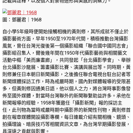
記載與詮釋，以及個人對景物造形與美感的洞察力。
圖：鄧麗君｜1968
自小學5年級時便開始接觸相機的黃則修，其所成就不僅止於
攝影藝術方面，早年1950至1970年代間，積極推動台灣攝影
風氣，曾任台灣光復後第一個攝影組織「聯合國中國同志會」
攝影組召集人，爾後幾年間在1950年代攝影藝術與相關藝文
活動中樞「美而廉畫廊」，共同發起「台北攝影學會」、舉辦
台北攝影沙龍展、籌畫攝影比賽、演講與展出等。同時期，黃
則修兼任日本朝日新聞攝影，之後擔任聯合電視台駐台記者等
新聞媒體採訪工作，時為戒嚴時期，國內對媒體報導的受限甚
多，但黃則修因通美日語，他以個人之力，將台灣時事影像發
佈至國外媒體，對當時台灣聯外的新聞聯繫助益許多。承他在
新聞報導的經驗，1958年獲邀任「攝影新聞」報的採訪主
任，此刊物為當時戒嚴時期中攝影界的新聞性刊物，黃則修首
創在報章媒體開設攝影專欄，每日連載介紹有關相機、鏡頭、
拍攝理論、暗房技巧等相關資訊文章，為台灣早期攝影發展，
具深遠之貢獻與影響。