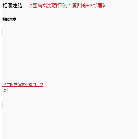
相關連結：
《臺灣攝影獨行俠：黃則修82影展》
相關文章
《空間與情意的纏鬥：李
德》