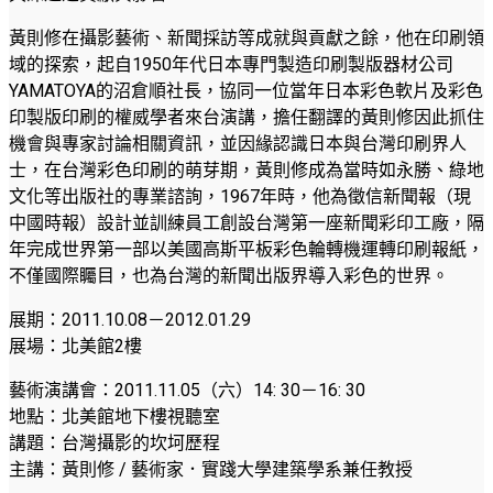
黃則修在攝影藝術、新聞採訪等成就與貢獻之餘，他在印刷領
域的探索，起自1950年代日本專門製造印刷製版器材公司
YAMATOYA的沼倉順社長，協同一位當年日本彩色軟片及彩色
印製版印刷的權威學者來台演講，擔任翻譯的黃則修因此抓住
機會與專家討論相關資訊，並因緣認識日本與台灣印刷界人
士，在台灣彩色印刷的萌芽期，黃則修成為當時如永勝、綠地
文化等出版社的專業諮詢，1967年時，他為徵信新聞報（現
中國時報）設計並訓練員工創設台灣第一座新聞彩印工廠，隔
年完成世界第一部以美國高斯平板彩色輪轉機運轉印刷報紙，
不僅國際矚目，也為台灣的新聞出版界導入彩色的世界。
展期：2011.10.08－2012.01.29
展場：北美館2樓
藝術演講會：2011.11.05（六）14: 30－16: 30
地點：北美館地下樓視聽室
講題：台灣攝影的坎坷歷程
主講：黃則修 / 藝術家．實踐大學建築學系兼任教授