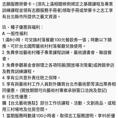
志願服務榮譽卡。(須先上滿相關條例規定之基礎課程及專業
訓練課程並領有志願服務手冊者)領取手冊或榮譽卡之志工享
有台北縣市所提供之藝文資源。
玖、種子優惠與福利：
A. 一般性福利
1.滿8小時，可兌換村落餐廳100元餐飲券一張；時數以下類
推。可於台北國際藝術村村落餐廳兌換使用。
2. 免費參加藝術村種子專業課程訓練、藝術讀書會、聯誼餐
會。
3. 免費參觀基金會辦理之各項特展(開放場次限量)或跨館參訪
及教育訓練課程。
4. 享有公共意外責任險之保障。
5. 享有與藝術村工作人員對外購買台北市藝術節等演出票券相
同優惠。 (開放期間可向藝術村專案承辦窗口洽詢及登記)
B. 衍生性優惠：
購【台北藝術進駐】部分工作坊課程、活動、文創商品、或租
用三村場地及住房空間。
1. 當期服務時數達100小時者，取得志工服務證明，享95折優