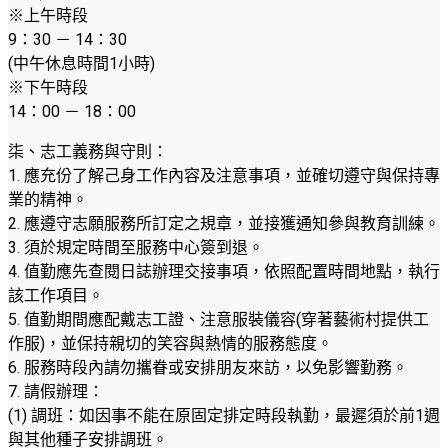
※上午時段
9：30 － 14：30
(中午休息時間1小時)
※下午時段
14：00 － 18：00
柒、志工義務與守則：
1. 應充份了解己身工作內容及注意事項，並確切遵守與保持專
業的精神。
2. 應遵守志願服務所訂定之規章，並接獲通知參與教育訓練。
3. 須於規定時間至服務中心簽到退。
4. 值勤應先查閱日誌辦理交接事項，依照配置時間地點，執行
該工作項目。
5. 值勤期間應配戴志工證、注意服裝儀容(穿著藝術村提供工
作服)，並保持親切的笑容與熱情的服務態度。
6. 服務時段內請勿攜眷或安排朋友來訪，以免影響勤務。
7. 請假辦理：
(1) 調班：如因事不能在原固定排定時段執勤，最遲須於前1週
與其他種子安排調班。