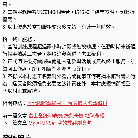
惠。
2. 當期服務時數完成140小時者，取得種子結業證明，享85折
優惠。
3. 以上優惠於當期服務結束後開始享有達一年時效。
拾、終止服務：
1. 基礎訓練課程超過兩小時請假或無故缺課，值勤時期未辦理
請假手續達三次者，將取消參與種子志工權利。
2. 正式值班後持續超過兩週未能參與活動或無故終止服務，須
繳回工作證，所有相關福利亦同時終止。
3. 不得以本村志工名義對外發言或從事任何有損本館聲譽之行
為，違反者除須擔負必要之法律責任外，本村應視情節輕重，
予以糾正或解聘。
相關連結：
台北國際藝術村． 寶藏巖國際藝術村
前一篇文章
富士全錄印表機 綠能奇機 地球永續
下一篇文章
My XFUNSer 我的放肆創意包