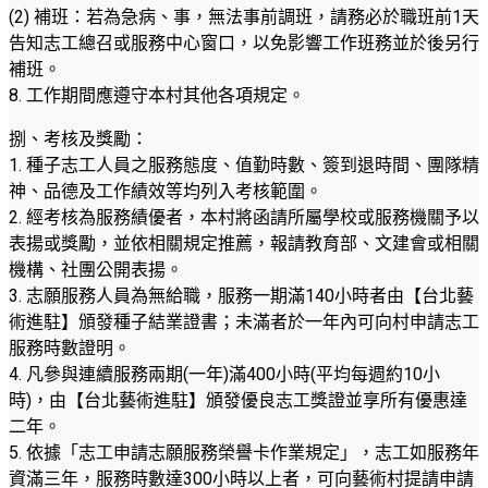
(2) 補班：若為急病、事，無法事前調班，請務必於職班前1天
告知志工總召或服務中心窗口，以免影響工作班務並於後另行
補班。
8. 工作期間應遵守本村其他各項規定。
捌、考核及獎勵：
1. 種子志工人員之服務態度、值勤時數、簽到退時間、團隊精
神、品德及工作績效等均列入考核範圍。
2. 經考核為服務績優者，本村將函請所屬學校或服務機關予以
表揚或獎勵，並依相關規定推薦，報請教育部、文建會或相關
機構、社團公開表揚。
3. 志願服務人員為無給職，服務一期滿140小時者由【台北藝
術進駐】頒發種子結業證書；未滿者於一年內可向村申請志工
服務時數證明。
4. 凡參與連續服務兩期(一年)滿400小時(平均每週約10小
時)，由【台北藝術進駐】頒發優良志工獎證並享所有優惠達
二年。
5. 依據「志工申請志願服務榮譽卡作業規定」，志工如服務年
資滿三年，服務時數達300小時以上者，可向藝術村提請申請