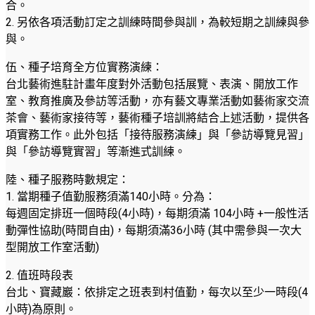
合。
2. 另依各項活動訂定之訓練時間參與訓，為較短期之訓練與參
與。
伍、種子培育全方位實務演練：
台北藝術進駐計畫年度對外活動包括展覽、表演、開放工作
室、教育推廣及參訪等活動，亦有藝文專業活動如藝術家交流
茶會、藝術家接待等，藝術種子培訓將結合上述活動，提供各
項實務工作。此外包括「接待服務演練」與「參訪導覽見習」
與「參訪導覽實習」等漸進式訓練。
陸、種子服務時數規定：
1. 當期種子值勤服務須滿140小時。分為：
每週固定排班一個時段(4小時)，每期須滿 104小時 +一般性活
動彈性協助(時間自由)，每期須滿36小時 (其中需參與一次大
型開放工作室活動)
2. 值班時段表
台北、寶藏巖：依排定之班表到村值勤，每次以至少一時段(4
小時)為原則。