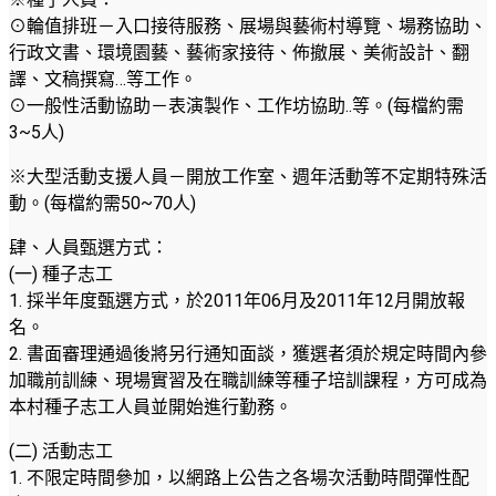
⊙輪值排班－入口接待服務、展場與藝術村導覽、場務協助、
行政文書、環境園藝、藝術家接待、佈撤展、美術設計、翻
譯、文稿撰寫…等工作。
⊙一般性活動協助－表演製作、工作坊協助..等。(每檔約需
3~5人)
※大型活動支援人員－開放工作室、週年活動等不定期特殊活
動。(每檔約需50~70人)
肆、人員甄選方式：
(一) 種子志工
1. 採半年度甄選方式，於2011年06月及2011年12月開放報
名。
2. 書面審理通過後將另行通知面談，獲選者須於規定時間內參
加職前訓練、現場實習及在職訓練等種子培訓課程，方可成為
本村種子志工人員並開始進行勤務。
(二) 活動志工
1. 不限定時間參加，以網路上公告之各場次活動時間彈性配