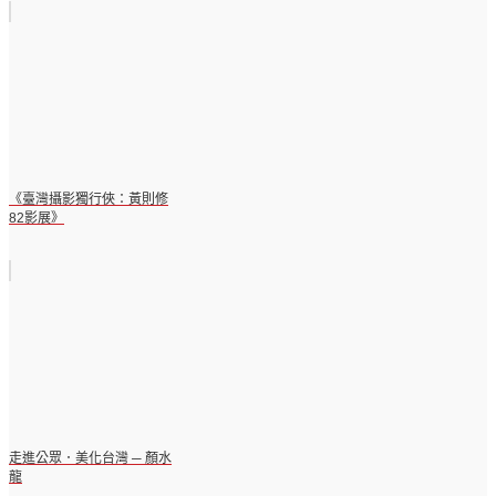
《臺灣攝影獨行俠：黃則修
82影展》
走進公眾．美化台灣 ─ 顏水
龍