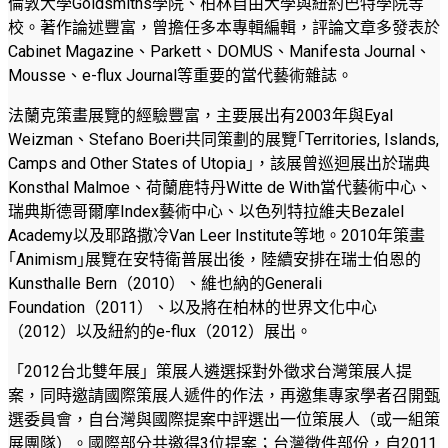
倫敦大學Goldsmiths學院、柏林自由大學與紐約巴特學院等
校。著作論述豐富，曾擔任多本專輯編輯，評論文章多發表於
Cabinet Magazine、Parkett、DOMUS、Manifesta Journal、
Mousse、e-flux Journal等重要的當代藝術雜誌。
法蘭克策畫展覽的經驗豐富，主要展出有2003年與Eyal
Weizman、Stefano Boeri共同策劃的展覽｢Territories, Islands,
Camps and Other States of Utopia｣，該展曾巡迴展出於瑞典
Konsthal Malmoe、荷蘭鹿特丹Witte de With當代藝術中心、
瑞典斯德哥爾摩Index藝術中心、以色列特拉維夫Bezalel
Academy以及耶路撒冷Van Leer Institute等地。2010年策畫
｢Animism｣展覽在安特衛普展出後，陸續安排在瑞士伯恩的
Kunsthalle Bern（2010）、維也納的Generali
Foundation（2011）、以及將在柏林的世界文化中心
（2012）以及紐約的e-flux（2012）展出。
「2012台北雙年展」策展人遴選採對外徵求台灣策展人提
案，同時邀請國際策展人遞件的作法，再邀集專家學者召開甄
選委員會，自台灣與國際提案中評選出一位策展人（或一組策
展團隊）。國際部分共邀得3位提案；台灣徵件部份，自2011