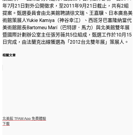
年7月21日對外公開徵求，至2011年9月21日截止，共有2組
提案。甄選委員會由北美館聘請徐文瑞、王嘉驥、日本廣島美
術館策展人Yukie Kamiya（神谷幸江）、西班牙巴塞隆納當代
美術館館長Bartomeu Marí（巴特謬．馬力）與北美館雙年展
暨國際計劃辦公室主任張芳薇共5位組成，甄選工作於10月15
日完成，由法蘭克出線獲選為「2012台北雙年展」策展人。
相關文章
北美館 TFAM App 免費體驗
下載