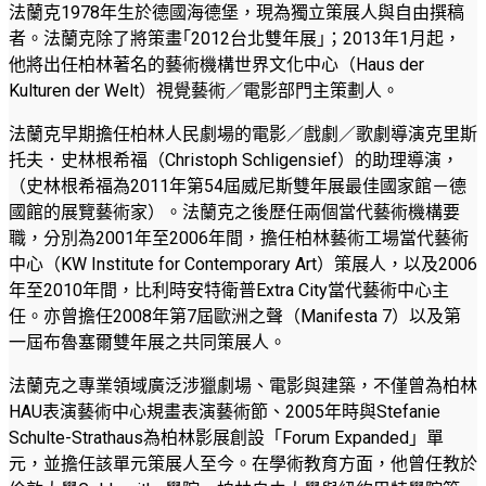
法蘭克1978年生於德國海德堡，現為獨立策展人與自由撰稿
者。法蘭克除了將策畫｢2012台北雙年展｣；2013年1月起，
他將出任柏林著名的藝術機構世界文化中心（Haus der
Kulturen der Welt）視覺藝術／電影部門主策劃人。
法蘭克早期擔任柏林人民劇場的電影／戲劇／歌劇導演克里斯
托夫．史林根希福（Christoph Schligensief）的助理導演，
（史林根希福為2011年第54屆威尼斯雙年展最佳國家館－德
國館的展覽藝術家）。法蘭克之後歷任兩個當代藝術機構要
職，分別為2001年至2006年間，擔任柏林藝術工場當代藝術
中心（KW Institute for Contemporary Art）策展人，以及2006
年至2010年間，比利時安特衛普Extra City當代藝術中心主
任。亦曾擔任2008年第7屆歐洲之聲（Manifesta 7）以及第
一屆布魯塞爾雙年展之共同策展人。
法蘭克之專業領域廣泛涉獵劇場、電影與建築，不僅曾為柏林
HAU表演藝術中心規畫表演藝術節、2005年時與Stefanie
Schulte-Strathaus為柏林影展創設「Forum Expanded」單
元，並擔任該單元策展人至今。在學術教育方面，他曾任教於