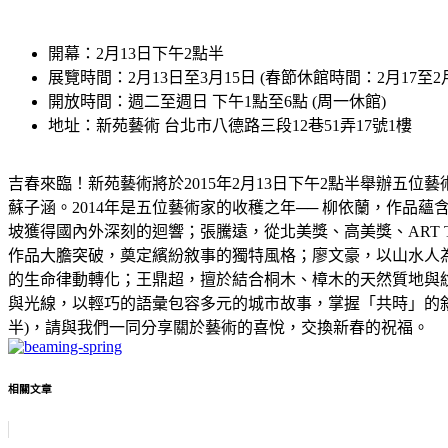
開幕：2月13日下午2點半
展覽時間：2月13日至3月15日 (春節休館時間：2月17至2月
開放時間：週二至週日 下午1點至6點 (周一休館)
地址：新苑藝術 台北市八德路三段12巷51弄17號1樓
吉春來臨！新苑藝術將於2015年2月13日下午2點半舉辦
蘇子涵。2014年是五位藝術家的收穫之年── 柳依蘭，作品蘊含台灣
坡獲得國內外深刻的迴響；張騰遠，從北美獎、高美獎、ART 
作品大膽突破，奠定繽紛敘事的獨特風格；廖文豪，以山水人
的生命律動轉化；王鼎超，擅於結合桐木、樟木的天然質地與
與光線，以輕巧的語彙包容多元的城市故事，掌握「共時」的敘
半)，請與我們一同分享關於藝術的喜悅，交換新春的祝福。
相關文章