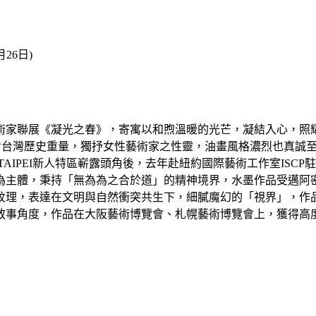
26日)
五位藝術家聯展《凝光之春》，寄寓以和煦溫暖的光芒，凝結入心，
歷史重量，獨抒女性藝術家之性靈，油畫風格濃烈也真誠至美，在ART S
TAIPEI新人特區嶄露頭角後，去年赴紐約國際藝術工作室IS
為主體，秉持「無為為之合於道」的精神境界，水墨作品受邁阿
紋理，表達在文明與自然衝突共生下，細膩魔幻的「視界」，作
事角度，作品在大阪藝術博覽會、札幌藝術博覽會上，獲得高度矚