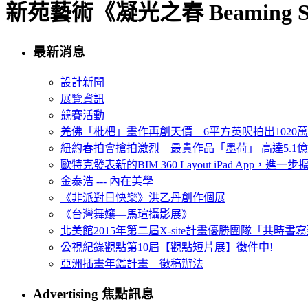
新苑藝術《凝光之春 Beaming Sp
最新消息
設計新聞
展覽資訊
競賽活動
羌佛「枇杷」畫作再創天價 6平方英呎拍出1020
紐約春拍會搶拍激烈 最貴作品「墨荷」 高達5.1億
歐特克發表新的BIM 360 Layout iPad App，進
金泰浩 --- 內在美學
《非派對日快樂》洪乙丹創作個展
《台灣舞孃—馬瑄攝影展》
北美館2015年第二屆X-site計畫優勝團隊「共時書寫建
公視紀錄觀點第10屆【觀點短片展】徵件中!
亞洲插畫年鑑計畫 – 徵稿辦法
Advertising 焦點訊息