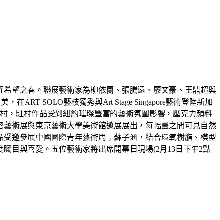
照耀希望之春。聯展藝術家為柳依蘭、張騰遠、廖文豪、王鼎超與
OLO藝枝獨秀與Art Stage Singapore藝術登陸新加
CP駐村，駐村作品受到紐約璀璨豐富的藝術氛圍影響，壓克力顏料
密藝術展與東京藝術大學美術館邀展展出，每幅畫之間可見自然
品受邀參展中國國際青年藝術周；蘇子涵，結合環氧樹脂、模型
目與喜愛。五位藝術家將出席開幕日現場(2月13日下午2點