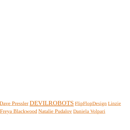
DEVILROBOTS
Dave Pressler
FlipFlopDesign
Linzie
Freya Blackwood
Natalie Pudalov
Daniela Volpari