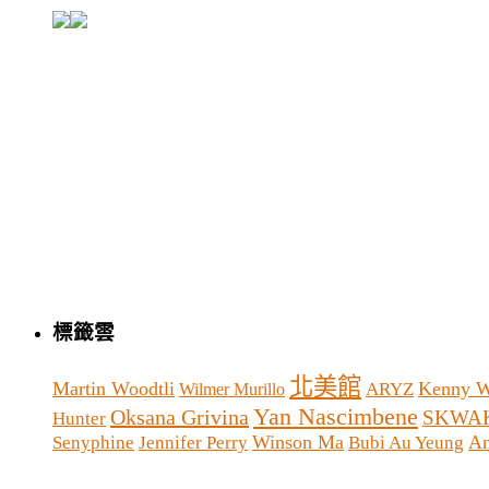
標籤雲
北美館
Martin Woodtli
Kenny 
ARYZ
Wilmer Murillo
Yan Nascimbene
Oksana Grivina
SKWA
Hunter
Winson Ma
An
Senyphine
Jennifer Perry
Bubi Au Yeung