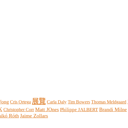
展覽
Wong
Cris Ortega
Carla Daly
Tim Bowers
Thomas Meldgaard
K
Matt JOnes
Brandi Milne
Philippe JALBERT
Christopher Corr
ikó Róth
Jaime Zollars