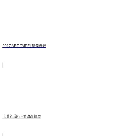
2017 ART TAIPEI 搶先曝光
卡莫的旅行–陳劭彥個展