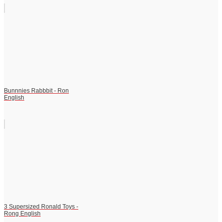
Bunnnies Rabbbit - Ron
English
3 Supersized Ronald Toys -
Rong English