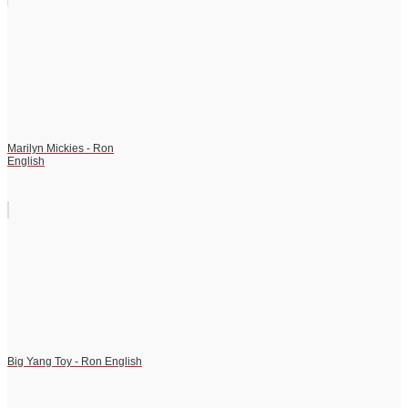
Marilyn Mickies - Ron
English
Big Yang Toy - Ron English