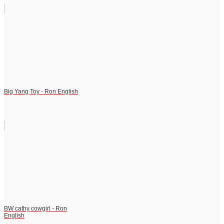
Big Yang Toy - Ron English
BW cathy cowgirl - Ron
English