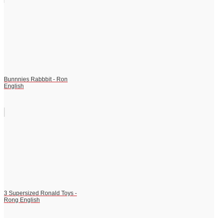
Bunnnies Rabbbit - Ron
English
3 Supersized Ronald Toys -
Rong English