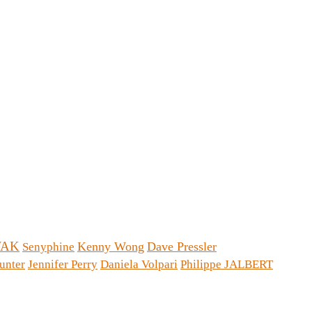
WAK
Kenny Wong
Dave Pressler
Senyphine
unter
Jennifer Perry
Daniela Volpari
Philippe JALBERT