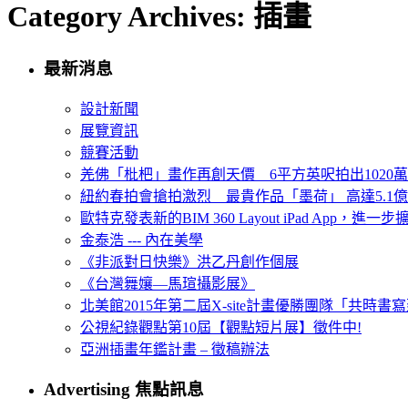
Category Archives: 插畫
最新消息
設計新聞
展覽資訊
競賽活動
羌佛「枇杷」畫作再創天價 6平方英呎拍出1020
紐約春拍會搶拍激烈 最貴作品「墨荷」 高達5.1億
歐特克發表新的BIM 360 Layout iPad App，進
金泰浩 --- 內在美學
《非派對日快樂》洪乙丹創作個展
《台灣舞孃—馬瑄攝影展》
北美館2015年第二屆X-site計畫優勝團隊「共時書寫建
公視紀錄觀點第10屆【觀點短片展】徵件中!
亞洲插畫年鑑計畫 – 徵稿辦法
Advertising 焦點訊息