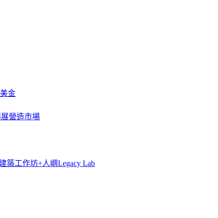
萬美金
一步擴展營造市場
築工作坊+人嶼Legacy Lab