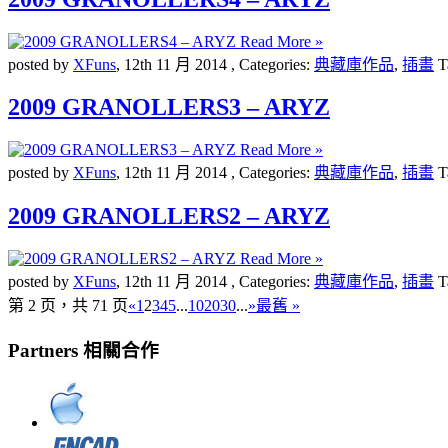
Read More »
posted by
XFuns
,
12th 11 月 2014
, Categories:
典藏庫作品
,
插畫
T
2009 GRANOLLERS3 – ARYZ
Read More »
posted by
XFuns
,
12th 11 月 2014
, Categories:
典藏庫作品
,
插畫
T
2009 GRANOLLERS2 – ARYZ
Read More »
posted by
XFuns
,
12th 11 月 2014
, Categories:
典藏庫作品
,
插畫
T
第 2 页，共 71 页
«
1
2
3
4
5
...
10
20
30
...
»
最舊 »
Partners 相關合作