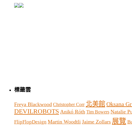
標籤雲
北美館
Oksana Gr
Freya Blackwood
Christopher Corr
DEVILROBOTS
Anikó Róth
Natalie P
Tim Bowers
展覽
Martin Woodtli
Jaime Zollars
FlipFlopDesign
B