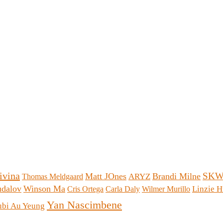
ivina
SK
Matt JOnes
Brandi Milne
ARYZ
Thomas Meldgaard
udalov
Winson Ma
Linzie H
Cris Ortega
Carla Daly
Wilmer Murillo
Yan Nascimbene
ubi Au Yeung