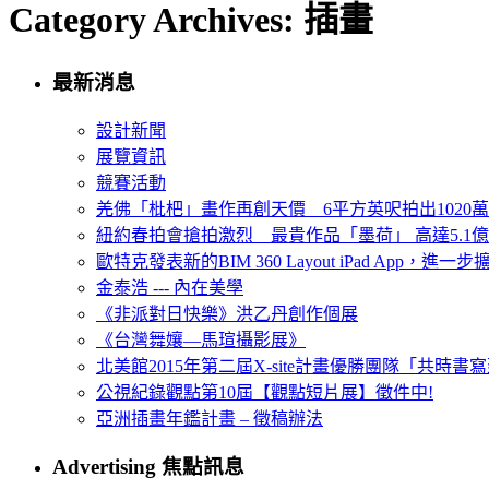
Category Archives: 插畫
最新消息
設計新聞
展覽資訊
競賽活動
羌佛「枇杷」畫作再創天價 6平方英呎拍出1020
紐約春拍會搶拍激烈 最貴作品「墨荷」 高達5.1億
歐特克發表新的BIM 360 Layout iPad App，進
金泰浩 --- 內在美學
《非派對日快樂》洪乙丹創作個展
《台灣舞孃—馬瑄攝影展》
北美館2015年第二屆X-site計畫優勝團隊「共時書寫建
公視紀錄觀點第10屆【觀點短片展】徵件中!
亞洲插畫年鑑計畫 – 徵稿辦法
Advertising 焦點訊息