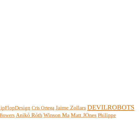
DEVILROBOTS
Jaime Zollars
lipFlopDesign
Cris Ortega
Anikó Róth
Winson Ma
Matt JOnes
Philippe
 Bowers