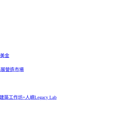
萬美金
一步擴展營造市場
築工作坊+人嶼Legacy Lab