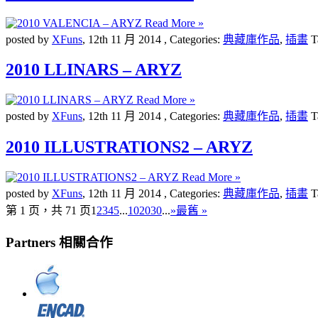
Read More »
posted by
XFuns
,
12th 11 月 2014
, Categories:
典藏庫作品
,
插畫
T
2010 LLINARS – ARYZ
Read More »
posted by
XFuns
,
12th 11 月 2014
, Categories:
典藏庫作品
,
插畫
T
2010 ILLUSTRATIONS2 – ARYZ
Read More »
posted by
XFuns
,
12th 11 月 2014
, Categories:
典藏庫作品
,
插畫
T
第 1 页，共 71 页
1
2
3
4
5
...
10
20
30
...
»
最舊 »
Partners 相關合作