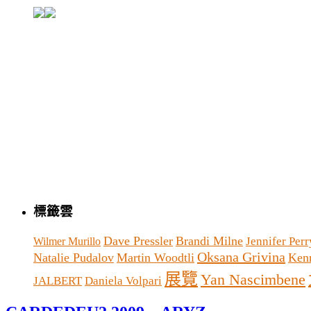
標籤雲
Dave Pressler
Brandi Milne
Jennifer Perr
Wilmer Murillo
Oksana Grivina
Natalie Pudalov
Martin Woodtli
Ken
展覽
Yan Nascimbene
JALBERT
Daniela Volpari