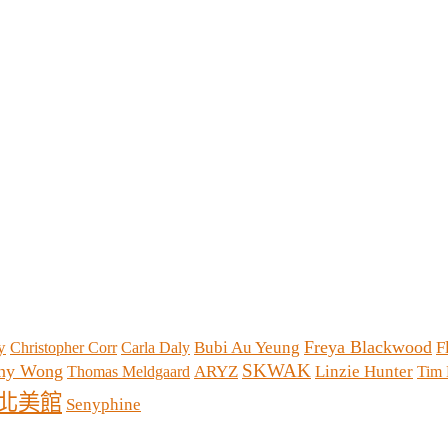
Freya Blackwood
y
Bubi Au Yeung
F
Christopher Corr
Carla Daly
SKWAK
ny Wong
ARYZ
Linzie Hunter
Thomas Meldgaard
Tim
北美館
Senyphine