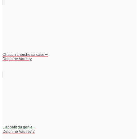
Chacun cherche sa case－
Delphine Vaufrey
L’appetit du genie－
Delphine Vaufrey 2