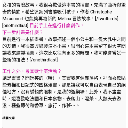
女孩的冒險故事。我很喜歡做這本書的插畫，充滿了曲折與驚
奇的情節。希望這系列書能吸引孩子，作者 Christophe
Miraucourt 也能夠再寫新的 Mélina 冒險故事！[/twothirds]
[onethirdlast]
目前手上在進行什麼創作？
下一步計畫是什麼？
目前進行一本插畫書，故事描述一個小公主和一隻大乳牛之間
的友情。我很高興繪製這本小書，很開心這本書留了很大空間
讓我來繪製插圖。這次比以往有更多的時間，我可能會嘗試一
些新的技法！[/onethirdlast]
工作之外，最喜歡什麼活動？
還是畫畫？開玩笑的（哈）。其實我有個部落格，裡面喜歡貼
些素描和日記式的四格漫畫。那是讓我可以自由表現自己的絕
佳地方，沒有編輯的限制，是我的遊樂場！此外，我不畫畫
時，還喜歡吃法國和日本食物、去爬山、喝茶、大熱天去游
泳、種些薄荷和香草、旅行、作夢⋯。
相關文章