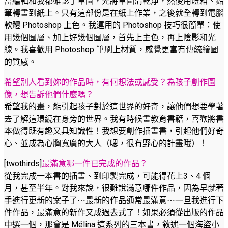
當編輯和我都確認了草圖，先將草圖清乾淨，然後用燈箱、鉛
筆轉畫到紙上。只有這部份是在紙上作業，之後就全轉到電腦
軟體 Photoshop 上色。我運用的 Photoshop 技巧很簡單：使
用幾個圖層、加上好幾個圖層，首先上主色，再上陰影和光
線。我喜歡用 Photoshop 筆刷上材質，感覺更富有傳統繪圖
的質感。
希望別人看到妳的作品時，有何想法或感受？為孩子創作圖
像，想告訴他們什麼嗎？
希望我的畫，能引起孩子對於這世界的好奇，讓他們想要學著
去了解這環繞在身旁的世界。我有時候畫教育書籍，喜歡將書
本做得既有趣又具知識性！我想要創作插畫書，引起他們好奇
心、並成為心胸寬廣的大人（嗯，很有野心的計畫哦）！
[twothirds]
最滿意哪一件已完成的作品？
從我完成一本書的插畫、到印製完成，可能得花上3、4 個
月，甚至半年。對我來說，很難說滿意哪件作品，因為早就著
手進行更新的案子了⋯最新的作品通常最滿意⋯一旦我進行下
件作品，最滿意的新作又成過去式了！如果必須從出版的作品
中選一個，那會是 Mélina 這系列的三本書，敘述一個海盜小