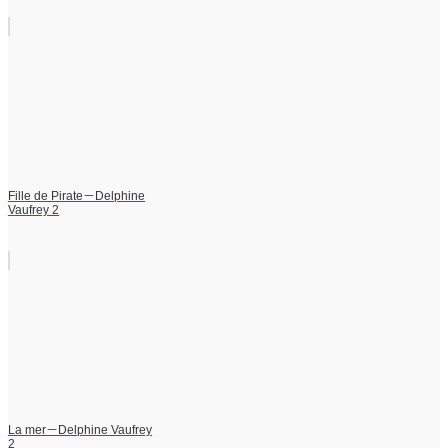
Fille de Pirate－Delphine
Vaufrey 2
La mer－Delphine Vaufrey
2