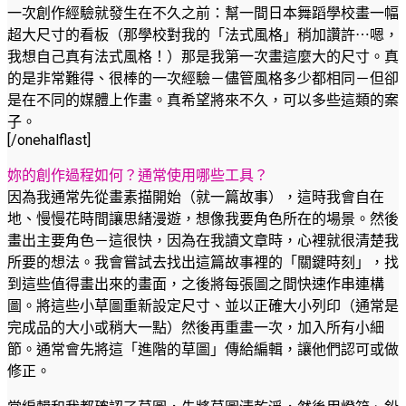
一次創作經驗就發生在不久之前：幫一間日本舞蹈學校畫一幅
超大尺寸的看板（那學校對我的「法式風格」稍加讚許⋯嗯，
我想自己真有法式風格！）那是我第一次畫這麼大的尺寸。真
的是非常難得、很棒的一次經驗－儘管風格多少都相同－但卻
是在不同的媒體上作畫。真希望將來不久，可以多些這類的案
子。
[/onehalflast]
妳的創作過程如何？通常使用哪些工具？
因為我通常先從畫素描開始（就一篇故事），這時我會自在
地、慢慢花時間讓思緒漫遊，想像我要角色所在的場景。然後
畫出主要角色－這很快，因為在我讀文章時，心裡就很清楚我
所要的想法。我會嘗試去找出這篇故事裡的「關鍵時刻」，找
到這些值得畫出來的畫面，之後將每張圖之間快速作串連構
圖。將這些小草圖重新設定尺寸、並以正確大小列印（通常是
完成品的大小或稍大一點）然後再重畫一次，加入所有小細
節。通常會先將這「進階的草圖」傳給編輯，讓他們認可或做
修正。