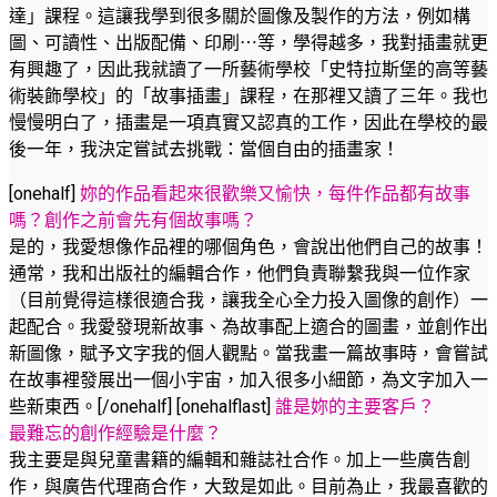
達」課程。這讓我學到很多關於圖像及製作的方法，例如構
圖、可讀性、出版配備、印刷⋯等，學得越多，我對插畫就更
有興趣了，因此我就讀了一所藝術學校「史特拉斯堡的高等藝
術裝飾學校」的「故事插畫」課程，在那裡又讀了三年。我也
慢慢明白了，插畫是一項真實又認真的工作，因此在學校的最
後一年，我決定嘗試去挑戰：當個自由的插畫家！
[onehalf]
妳的作品看起來很歡樂又愉快，每件作品都有故事
嗎？創作之前會先有個故事嗎？
是的，我愛想像作品裡的哪個角色，會說出他們自己的故事！
通常，我和出版社的編輯合作，他們負責聯繫我與一位作家
（目前覺得這樣很適合我，讓我全心全力投入圖像的創作）一
起配合。我愛發現新故事、為故事配上適合的圖畫，並創作出
新圖像，賦予文字我的個人觀點。當我畫一篇故事時，會嘗試
在故事裡發展出一個小宇宙，加入很多小細節，為文字加入一
些新東西。[/onehalf] [onehalflast]
誰是妳的主要客戶？
最難忘的創作經驗是什麼？
我主要是與兒童書籍的編輯和雜誌社合作。加上一些廣告創
作，與廣告代理商合作，大致是如此。目前為止，我最喜歡的