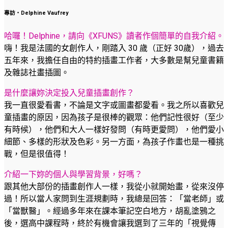
專訪‧Delphine Vaufrey
哈囉！Delphine，請向《XFUNS》讀者作個簡單的自我介紹。
嗨！我是法國的女創作人，剛踏入 30 歲（正好 30歲），過去
五年來，我擔任自由的特約插畫工作者，大多數是幫兒童書籍
及雜誌社畫插圖。
是什麼讓妳決定投入兒童插畫創作？
我一直很愛看書，不論是文字或圖畫都愛看。我之所以喜歡兒
童插畫的原因，因為孩子是很棒的觀眾：他們記性很好（至少
有時候），他們和大人一樣好發問（有時更愛問），他們愛小
細節、多樣的形狀及色彩。另一方面，為孩子作畫也是一種挑
戰，但是很值得！
介紹一下妳的個人與學習背景，好嗎？
跟其他大部份的插畫創作人一樣，我從小就開始畫，從來沒停
過！所以當人家問到生涯規劃時，我總是回答：「當老師」或
「當獸醫」。經過多年來在課本筆記空白地方，胡亂塗鴉之
後，選高中課程時，終於有機會讓我選到了三年的「視覺傳