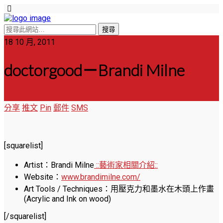
18 10 月, 2011
doctorgood－Brandi Milne
分享
推文
Pin
郵件
SMS
[squarelist]
Artist：Brandi Milne
::藝術家相關介紹::
Website：
www.brandimilne.com/
Art Tools / Techniques：用壓克力和墨水在木頭上作畫
(Acrylic and Ink on wood)
[/squarelist]