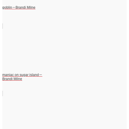
goblin－Brandi Milne
maniac on sugar island－
Brandi Milne