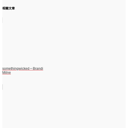
相關文章
somethingwicked－Brandi
Milne