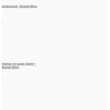
doctorgood－Brandi Milne
maniac on sugar island－
Brandi Milne