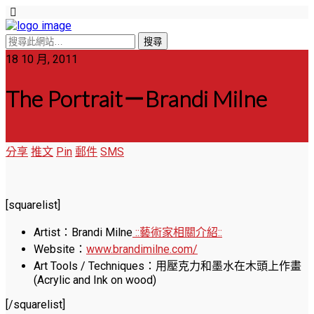
18 10 月, 2011
The Portrait－Brandi Milne
分享
推文
Pin
郵件
SMS
[squarelist]
Artist：Brandi Milne
::藝術家相關介紹::
Website：
www.brandimilne.com/
Art Tools / Techniques：用壓克力和墨水在木頭上作畫
(Acrylic and Ink on wood)
[/squarelist]