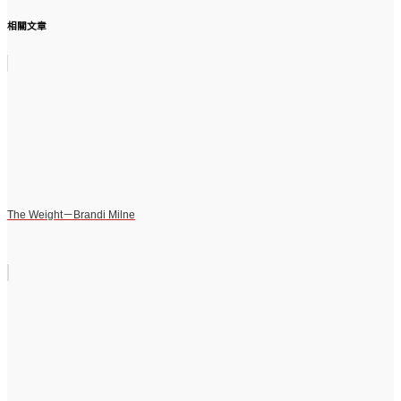
相關文章
The Weight－Brandi Milne