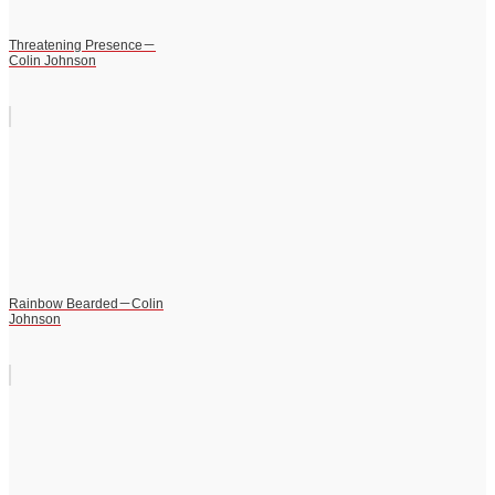
Threatening Presence－
Colin Johnson
Rainbow Bearded－Colin
Johnson