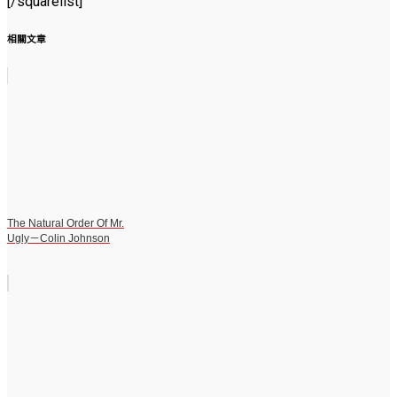
[/squarelist]
相關文章
The Natural Order Of Mr.
Ugly－Colin Johnson