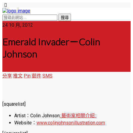
24 10 月, 2012
Emerald Invader－Colin
Johnson
分享
推文
Pin
郵件
SMS
[squarelist]
Artist：Colin Johnson
::藝術家相關介紹::
Website：
www.colinjohnsonillustration.com