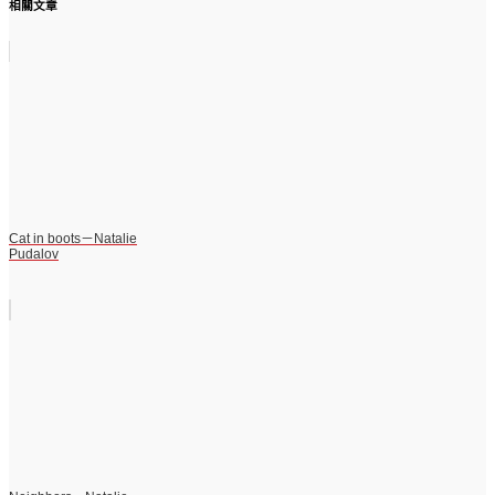
相關文章
Cat in boots－Natalie
Pudalov