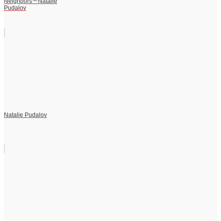
Neighbors－Natalie
Pudalov
Natalie Pudalov