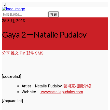
25 3 月, 2013
Gaya 2－Natalie Pudalov
分享
推文
Pin
郵件
SMS
[squarelist]
Artist：Natalie Pudalov
::藝術家相關介紹::
Website：
www.nataliepudalov.com
[/squarelist]