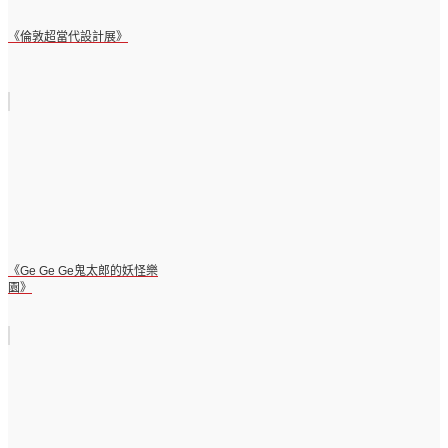
《倫敦超當代設計展》
《Ge Ge Ge鬼太郎的妖怪樂
園》