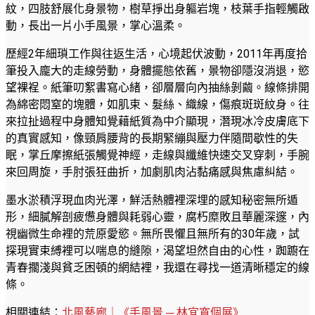
紋，四肢舒展化身景物，樹草掙出身軀岩塊，枝葉手指輕觸啟
動，長出一片小手風景，掌心溫柔。
歷經2年細瑣工作與往返生活，心境起伏波動，2011年再度拾
筆投入龐大的走線勞動，身體擺態依舊，景物卻隱沒消退，慾
望裸裎。紙筆叨絮書寫心緒，卻層層向內抽絲剝繭。線條排開
為綿密悶窒的塊體，如肌束、髮絲、織線，傷痕斑斑紋身。往
來拉扯過程中身體知覺藉紙質為中介顯現，潛現冰冷皮膚底下
的真實感知，像頸肩腰背的長期緊繃與壓力伴隨間歇性的失
眠，掌丘摩擦紙張觸覺神經，走線與纖維快速交叉穿刺，手腕
來回周旋，手肘張狂曲折，加劇肌肉沾黏痛感與焦慮糾結。
墨水淤積浮現血肉光澤，鮮活熱體裡深埋的感知秘密無所遁
形，細膩解剖疲憊身體與耗弱心靈，腐朽糜敗且華麗深邃，內
視幽微生命裡的荒原愛慾。無所畏懼且無所有的30年歲，試
探現實束縛裡可以喘息的縫隙，渴望坦然自由的心性，踟躕在
青春擱淺與貧乏困頓的網結裡，我還在尋找一道清晰穩定的線
條。
相關連結：
北風藝廊｜《手風景 ─ 林宜寬個展》