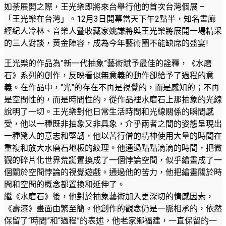
如荼展開之際，王光樂即將來台舉行他的首次台灣個展 –
「王光樂在台灣」。12月3日開幕當天下午2點半，知名畫廊
經紀人冷林、音樂人暨收藏家姚謙將與王光樂將展開一場精采
的三人對談，黃金陣容，成為今年藝術圈不能缺席的盛宴!
王光樂的作品為”新一代抽象”藝術賦予最佳的詮釋，《水磨
石》系列的創作，反映看似無意義的動作卻給予了過程的意
義。在作品中，“光”的存在不再是視覺的，而是感知的；不再
是空間性的，而是時間性的，從作品裡水磨石上那抽象的光線
說明了一切。王光樂對他日常生活時間和光線關係的瞬間感
受，他以一種既非抽象又非具象，介乎兩者之間的姿態呈現出
一種驚人的意志和堅韌，他以苦行僧的精神使用大量的時間在
重複和放大水磨石地板的紋理。他通過點點滴滴的時間，把微
觀的碎片化世界荒誕置換成了一個悖論空間，似乎繪畫成了一
個關於空間悖論的視覺遊戲。通過他的苦力，他把繪畫關於時
間和空間的概念都置換和延伸了。
繼《水磨石》後，他對於抽象藝術加入更深切的情感因素，
《壽漆》畫面由繁至簡。他創作的觀念仍是一脈相承的，依然
保留了“時間”和“過程”的表述，他老家鄉福建，一直保留的一