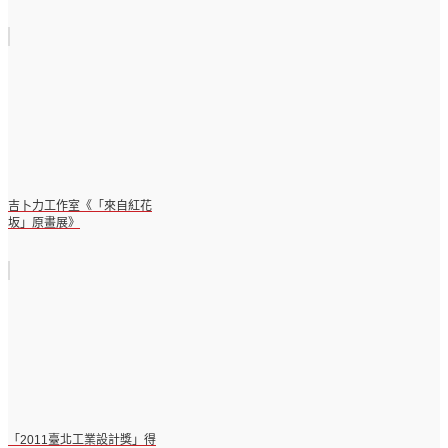
吉卜力工作室《「來自紅花
坂」原畫展》
「2011臺北工業設計獎」得