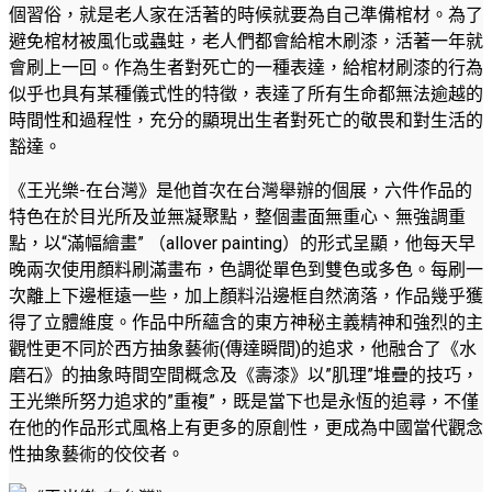
個習俗，就是老人家在活著的時候就要為自己準備棺材。為了
避免棺材被風化或蟲蛀，老人們都會給棺木刷漆，活著一年就
會刷上一回。作為生者對死亡的一種表達，給棺材刷漆的行為
似乎也具有某種儀式性的特徵，表達了所有生命都無法逾越的
時間性和過程性，充分的顯現出生者對死亡的敬畏和對生活的
豁達。
《王光樂-在台灣》是他首次在台灣舉辦的個展，六件作品的
特色在於目光所及並無凝聚點，整個畫面無重心、無強調重
點，以“滿幅繪畫” （allover painting）的形式呈顯，他每天早
晚兩次使用顏料刷滿畫布，色調從單色到雙色或多色。每刷一
次離上下邊框遠一些，加上顏料沿邊框自然滴落，作品幾乎獲
得了立體維度。作品中所蘊含的東方神秘主義精神和強烈的主
觀性更不同於西方抽象藝術(傳達瞬間)的追求，他融合了《水
磨石》的抽象時間空間概念及《壽漆》以”肌理”堆疊的技巧，
王光樂所努力追求的”重複”，既是當下也是永恆的追尋，不僅
在他的作品形式風格上有更多的原創性，更成為中國當代觀念
性抽象藝術的佼佼者。