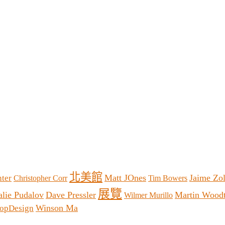
北美館
Matt JOnes
Jaime Zol
nter
Christopher Corr
Tim Bowers
展覽
alie Pudalov
Dave Pressler
Martin Woodt
Wilmer Murillo
Winson Ma
lopDesign