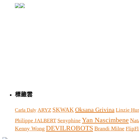
標籤雲
Oksana Grivina
SKWAK
ARYZ
Linzie Hu
Carla Daly
Yan Nascimbene
Nat
Philippe JALBERT
Senyphine
DEVILROBOTS
Kenny Wong
Brandi Milne
FlipF