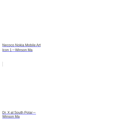
Necoco Nokia Mobile Art
Icon 1－Winson Ma
Dr. X at South Polar－
Winson Ma