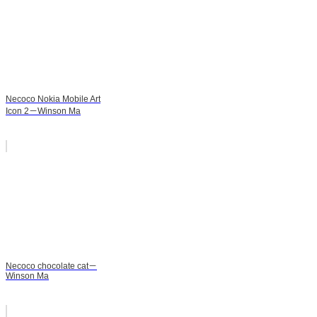
Necoco Nokia Mobile Art
Icon 2－Winson Ma
Necoco chocolate cat－
Winson Ma