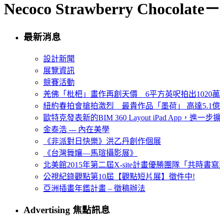
Necoco Strawberry Chocolate
最新消息
設計新聞
展覽資訊
競賽活動
羌佛「枇杷」畫作再創天價 6平方英呎拍出1020
紐約春拍會搶拍激烈 最貴作品「墨荷」 高達5.1億
歐特克發表新的BIM 360 Layout iPad App，進
金泰浩 --- 內在美學
《非派對日快樂》洪乙丹創作個展
《台灣舞孃—馬瑄攝影展》
北美館2015年第二屆X-site計畫優勝團隊「共時書寫建
公視紀錄觀點第10屆【觀點短片展】徵件中!
亞洲插畫年鑑計畫 – 徵稿辦法
Advertising 焦點訊息