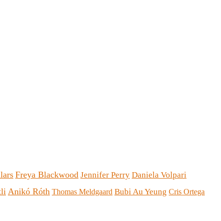
lars
Freya Blackwood
Jennifer Perry
Daniela Volpari
li
Anikó Róth
Bubi Au Yeung
Thomas Meldgaard
Cris Ortega