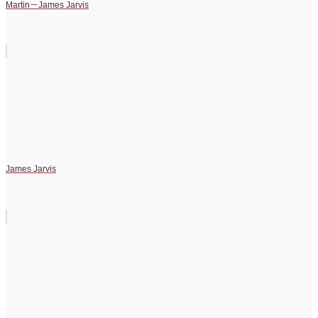
Martin－James Jarvis
James Jarvis