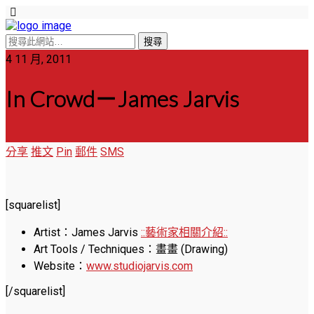
4 11 月, 2011
In Crowd－James Jarvis
分享
推文
Pin
郵件
SMS
[squarelist]
Artist：James Jarvis
::藝術家相關介紹::
Art Tools / Techniques：畫畫 (Drawing)
Website：
www.studiojarvis.com
[/squarelist]