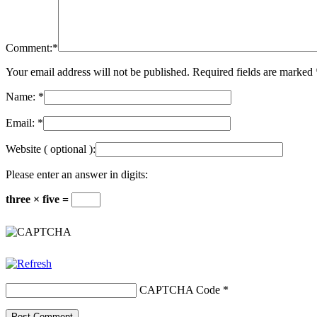
Comment:
*
Your email address will not be published. Required fields are marked
Name:
*
Email:
*
Website
( optional ):
Please enter an answer in digits:
three × five =
CAPTCHA Code
*