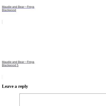
Maudie and Bear－Freya
Blackwood
Maudie and Bear－Freya
Blackwood 5
Leave a reply