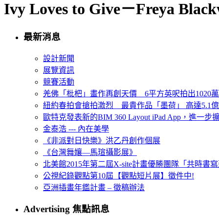
Ivy Loves to Give－Freya Blac
最新消息
設計新聞
展覽資訊
競賽活動
羌佛「枇杷」畫作再創天價 6平方英呎拍出1020
紐約春拍會搶拍激烈 最貴作品「墨荷」 高達5.1億
歐特克發表新的BIM 360 Layout iPad App，進
金泰浩 --- 內在美學
《非派對日快樂》洪乙丹創作個展
《台灣舞孃—馬瑄攝影展》
北美館2015年第二屆X-site計畫優勝團隊「共時書寫建
公視紀錄觀點第10屆【觀點短片展】徵件中!
亞洲插畫年鑑計畫 – 徵稿辦法
Advertising 焦點訊息