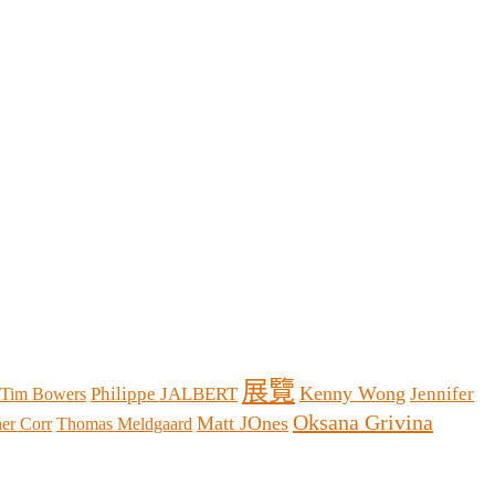
展覽
Kenny Wong
Philippe JALBERT
Jennifer
Tim Bowers
Oksana Grivina
Matt JOnes
her Corr
Thomas Meldgaard