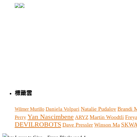
標籤雲
Natalie Pudalov
Brandi 
Daniela Volpari
Wilmer Murillo
Yan Nascimbene
Martin Woodtli
Frey
Perry
ARYZ
DEVILROBOTS
SKW
Dave Pressler
Winson Ma