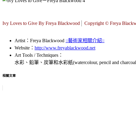
Ivy Loves to Give By Freya Blackwood
│
Copyright © Freya Black
Artist：Freya Blackwood
::藝術家相關介紹::
Website：
http://www.freyablackwood.net
Art Tools / Techniques：
水彩、鉛筆、炭筆和水彩紙(watercolour, pencil and charcoal on 
相關文章