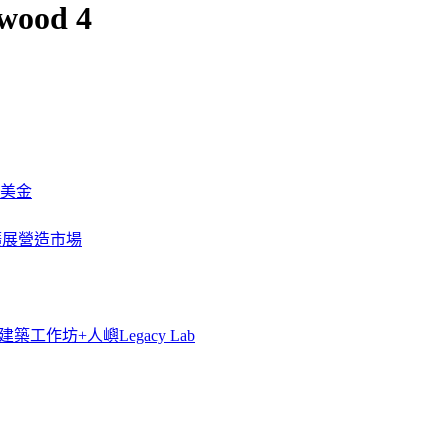
kwood 4
萬美金
一步擴展營造市場
築工作坊+人嶼Legacy Lab