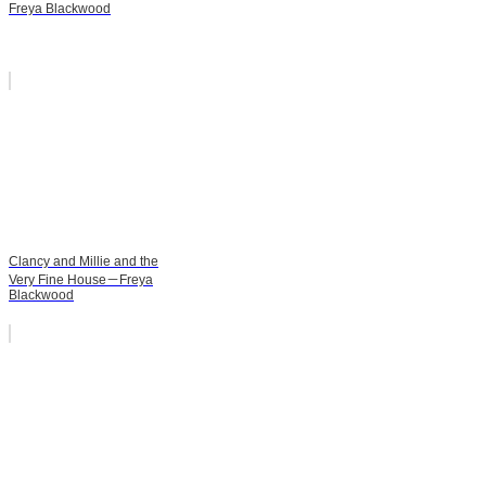
Freya Blackwood
Clancy and Millie and the
Very Fine House－Freya
Blackwood