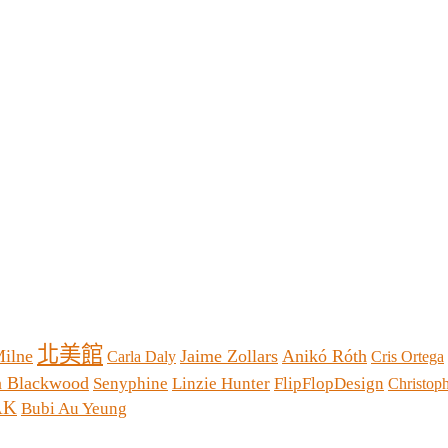
北美館
Milne
Jaime Zollars
Anikó Róth
Carla Daly
Cris Ortega
a Blackwood
Senyphine
Linzie Hunter
FlipFlopDesign
Christop
AK
Bubi Au Yeung