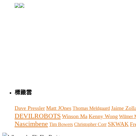
標籤雲
Dave Pressler
Matt JOnes
Jaime Zoll
Thomas Meldgaard
DEVILROBOTS
Winson Ma
Kenny Wong
Wilmer M
Nascimbene
SKWAK
Fr
Tim Bowers
Christopher Corr