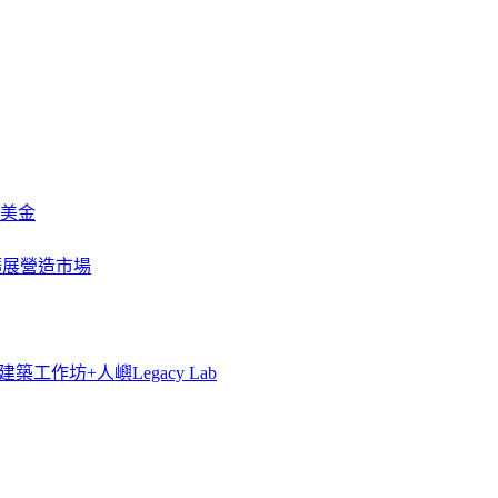
萬美金
一步擴展營造市場
築工作坊+人嶼Legacy Lab