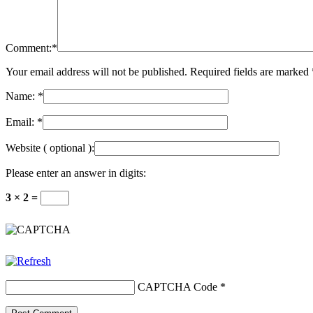
Comment:
*
Your email address will not be published. Required fields are marked
Name:
*
Email:
*
Website
( optional ):
Please enter an answer in digits:
3 × 2 =
CAPTCHA Code
*