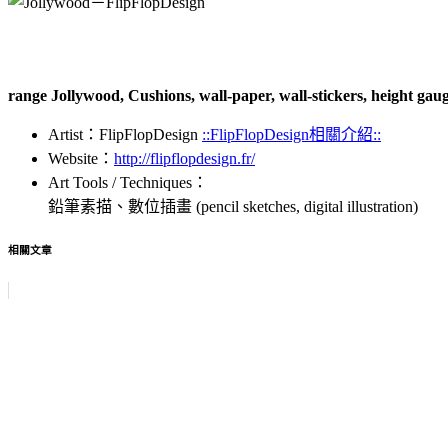
range Jollywood, Cushions, wall-paper, wall-stickers, height ga
Artist：FlipFlopDesign
::FlipFlopDesign相關介紹::
Website：
http://flipflopdesign.fr/
Art Tools / Techniques：
鉛筆素描、數位插畫 (pencil sketches, digital illustration)
相關文章