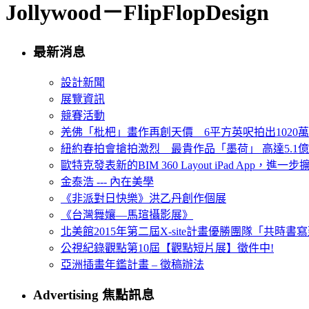
Jollywood－FlipFlopDesign
最新消息
設計新聞
展覽資訊
競賽活動
羌佛「枇杷」畫作再創天價 6平方英呎拍出1020
紐約春拍會搶拍激烈 最貴作品「墨荷」 高達5.1億
歐特克發表新的BIM 360 Layout iPad App，進
金泰浩 --- 內在美學
《非派對日快樂》洪乙丹創作個展
《台灣舞孃—馬瑄攝影展》
北美館2015年第二屆X-site計畫優勝團隊「共時書寫建
公視紀錄觀點第10屆【觀點短片展】徵件中!
亞洲插畫年鑑計畫 – 徵稿辦法
Advertising 焦點訊息