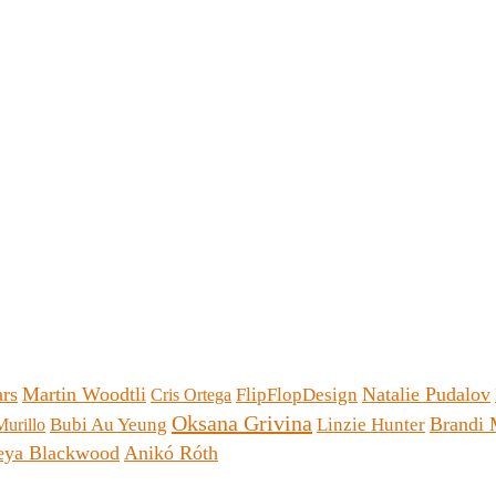
ars
Martin Woodtli
Natalie Pudalov
FlipFlopDesign
Cris Ortega
Oksana Grivina
Brandi 
Bubi Au Yeung
Linzie Hunter
urillo
eya Blackwood
Anikó Róth