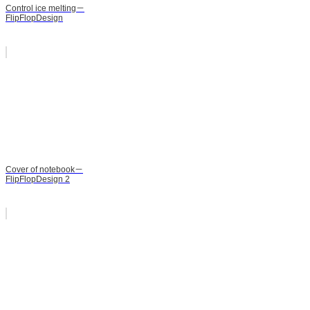
Control ice melting－
FlipFlopDesign
Cover of notebook－
FlipFlopDesign 2