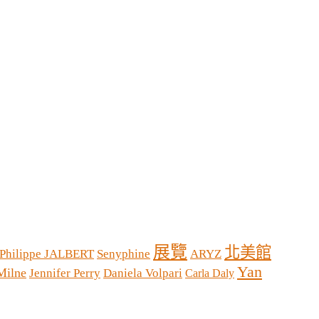
展覽
北美館
Philippe JALBERT
Senyphine
ARYZ
Yan
Milne
Jennifer Perry
Daniela Volpari
Carla Daly