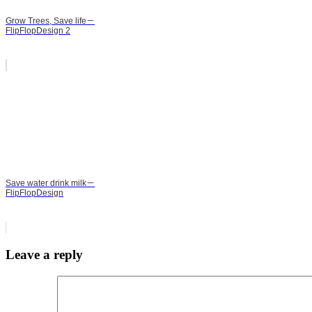
Grow Trees, Save life－
FlipFlopDesign 2
Save water drink milk－
FlipFlopDesign
Leave a reply