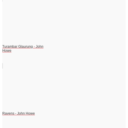
Turambar Glaurung - John
Howe
Ravens - John Howe