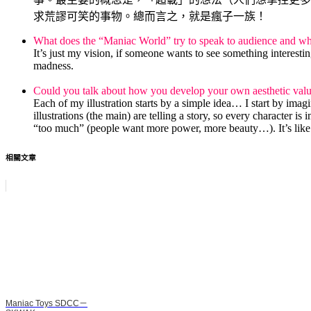
求荒謬可笑的事物。總而言之，就是瘋子一族！
What does the “Maniac World” try to speak to audience and w
It’s just my vision, if someone wants to see something interestin
madness.
.
Could you talk about how you develop your own aesthetic val
Each of my illustration starts by a simple idea… I start by imag
illustrations (the main) are telling a story, so every character i
“too much” (people want more power, more beauty…). It’s like 
相關文章
Maniac Toys SDCC－