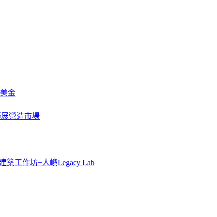
萬美金
一步擴展營造市場
築工作坊+人嶼Legacy Lab