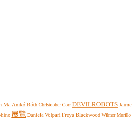
DEVILROBOTS
n Ma
Anikó Róth
Jaime
Christopher Corr
展覽
Freya Blackwood
phine
Daniela Volpari
Wilmer Murillo