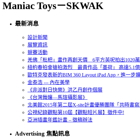
Maniac Toys－SKWAK
最新消息
設計新聞
展覽資訊
競賽活動
羌佛「枇杷」畫作再創天價 6平方英呎拍出1020
紐約春拍會搶拍激烈 最貴作品「墨荷」 高達5.1億
歐特克發表新的BIM 360 Layout iPad App，進
金泰浩 --- 內在美學
《非派對日快樂》洪乙丹創作個展
《台灣舞孃—馬瑄攝影展》
北美館2015年第二屆X-site計畫優勝團隊「共時書寫建
公視紀錄觀點第10屆【觀點短片展】徵件中!
亞洲插畫年鑑計畫 – 徵稿辦法
Advertising 焦點訊息