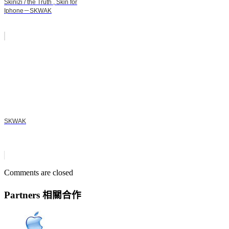
Skinizi / the Truth , Skin for
Iphone－SKWAK
SKWAK
Comments are closed
Partners 相關合作