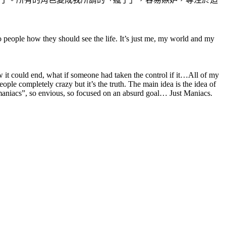
 to people how they should see the life. It’s just me, my world and my
how it could end, what if someone had taken the control if it…All of my
people completely crazy but it’s the truth. The main idea is the idea of
“maniacs”, so envious, so focused on an absurd goal… Just Maniacs.