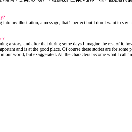
hy?
g into my illustration, a message, that’s perfect but I don’t want to say
ue?
ining a story, and after that during some days I imagine the rest of it, 
s important and is at the good place. Of course these stories are for some 
in our world, but exaggerated. All the characters become what I call 