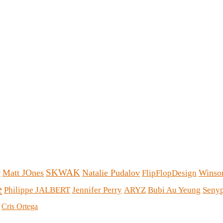
SKWAK
Matt JOnes
Natalie Pudalov
Winso
FlipFlopDesign
y
e
Philippe JALBERT
Jennifer Perry
ARYZ
Bubi Au Yeung
Seny
Cris Ortega