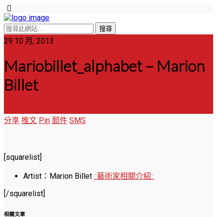
29 10 月, 2013
Mariobillet_alphabet – Marion
Billet
分享
推文
Pin
郵件
SMS
[squarelist]
Artist：Marion Billet
::藝術家相關介紹::
[/squarelist]
相關文章