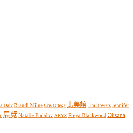
北美館
Brandi Milne
Jennifer
la Daly
Cris Ortega
Tim Bowers
展覽
Oksana
Natalie Pudalov
Freya Blackwood
r
ARYZ