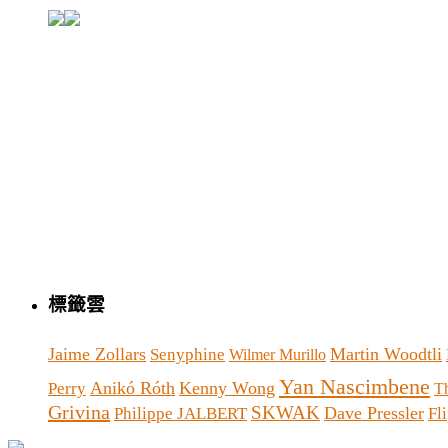
標籤雲
Jaime Zollars
Martin Woodtli
Senyphine
Wilmer Murillo
Yan Nascimbene
Anikó Róth
Kenny Wong
Perry
T
Grivina
SKWAK
Dave Pressler
Philippe JALBERT
Fl