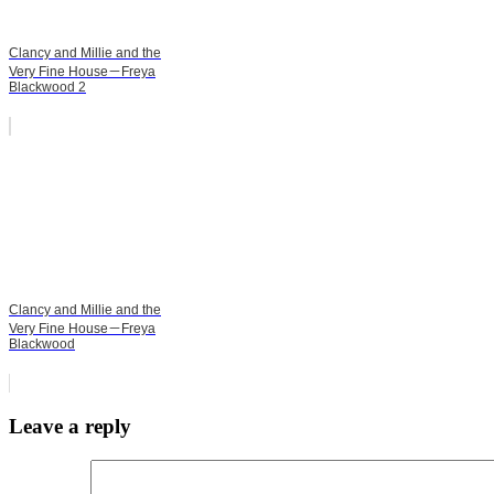
Clancy and Millie and the
Very Fine House－Freya
Blackwood 2
Clancy and Millie and the
Very Fine House－Freya
Blackwood
Leave a reply