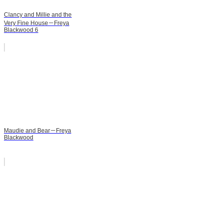
Clancy and Millie and the
Very Fine House－Freya
Blackwood 6
Maudie and Bear－Freya
Blackwood