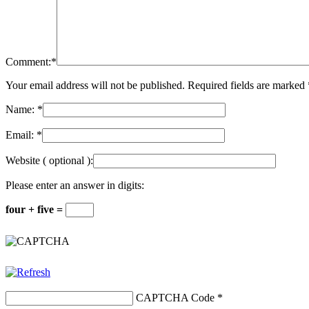
Comment:
*
Your email address will not be published. Required fields are marked
Name:
*
Email:
*
Website
( optional ):
Please enter an answer in digits:
four + five =
CAPTCHA Code
*