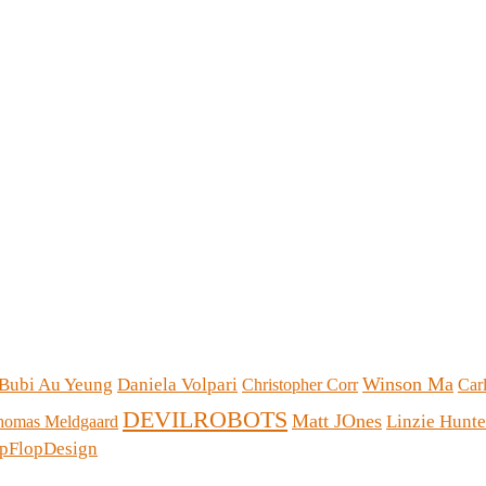
Winson Ma
Bubi Au Yeung
Daniela Volpari
Christopher Corr
Car
DEVILROBOTS
Matt JOnes
Linzie Hunte
homas Meldgaard
ipFlopDesign