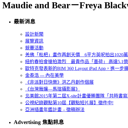
Maudie and Bear－Freya Black
最新消息
設計新聞
展覽資訊
競賽活動
羌佛「枇杷」畫作再創天價 6平方英呎拍出1020
紐約春拍會搶拍激烈 最貴作品「墨荷」 高達5.1億
歐特克發表新的BIM 360 Layout iPad App，進
金泰浩 --- 內在美學
《非派對日快樂》洪乙丹創作個展
《台灣舞孃—馬瑄攝影展》
北美館2015年第二屆X-site計畫優勝團隊「共時書寫建
公視紀錄觀點第10屆【觀點短片展】徵件中!
亞洲插畫年鑑計畫 – 徵稿辦法
Advertising 焦點訊息