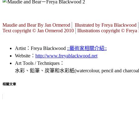
Maudie and Bear By Jan Ormerod
│
Illustrated by Freya Blackwood
Text copyright © Jan Ormerod 2010
│
Illustrations copyright © Fre
Artist：Freya Blackwood
::藝術家相關介紹::
Website：
http://www.freyablackwood.net
Art Tools / Techniques：
水彩、鉛筆、炭筆和水彩紙(watercolour, pencil and charcoal on 
相關文章