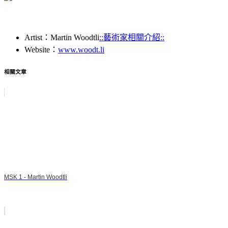
Artist：Martin Woodtli
::藝術家相關介紹::
Website：
www.woodt.li
相關文章
MSK 1 - Martin Woodtli