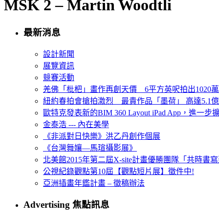
MSK 2 – Martin Woodtli
最新消息
設計新聞
展覽資訊
競賽活動
羌佛「枇杷」畫作再創天價 6平方英呎拍出1020
紐約春拍會搶拍激烈 最貴作品「墨荷」 高達5.1億
歐特克發表新的BIM 360 Layout iPad App，進
金泰浩 --- 內在美學
《非派對日快樂》洪乙丹創作個展
《台灣舞孃—馬瑄攝影展》
北美館2015年第二屆X-site計畫優勝團隊「共時書寫建
公視紀錄觀點第10屆【觀點短片展】徵件中!
亞洲插畫年鑑計畫 – 徵稿辦法
Advertising 焦點訊息