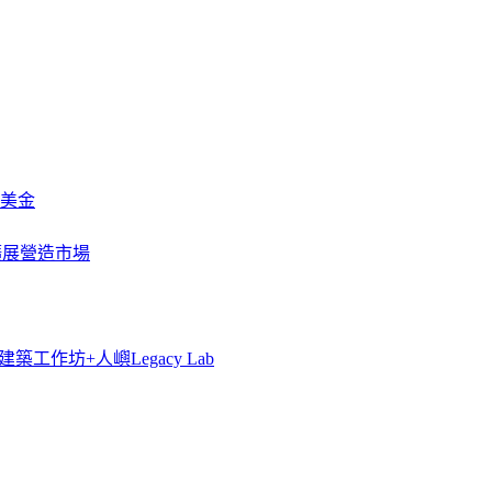
萬美金
一步擴展營造市場
築工作坊+人嶼Legacy Lab