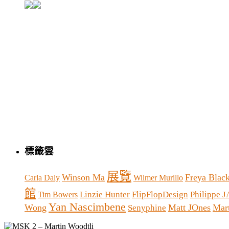
標籤雲
展覽
Winson Ma
Freya Blac
Carla Daly
Wilmer Murillo
館
Linzie Hunter
FlipFlopDesign
Philippe 
Tim Bowers
Yan Nascimbene
Wong
Matt JOnes
Mart
Senyphine