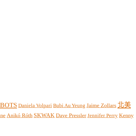
北美
OBOTS
Jaime Zollars
Daniela Volpari
Bubi Au Yeung
SKWAK
lne
Anikó Róth
Dave Pressler
Kenny
Jennifer Perry