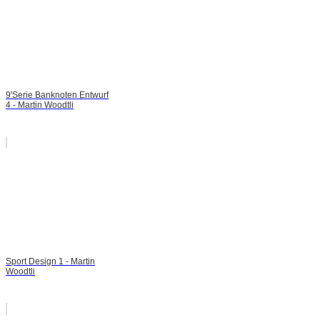
9'Serie Banknoten Entwurf
4 - Martin Woodtli
Sport Design 1 - Martin
Woodtli