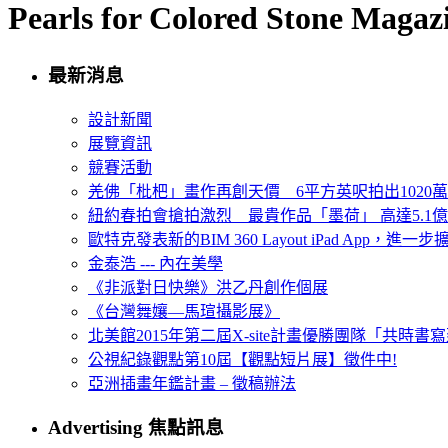
Pearls for Colored Stone Maga
最新消息
設計新聞
展覽資訊
競賽活動
羌佛「枇杷」畫作再創天價 6平方英呎拍出1020
紐約春拍會搶拍激烈 最貴作品「墨荷」 高達5.1億
歐特克發表新的BIM 360 Layout iPad App，進
金泰浩 --- 內在美學
《非派對日快樂》洪乙丹創作個展
《台灣舞孃—馬瑄攝影展》
北美館2015年第二屆X-site計畫優勝團隊「共時書寫建
公視紀錄觀點第10屆【觀點短片展】徵件中!
亞洲插畫年鑑計畫 – 徵稿辦法
Advertising 焦點訊息