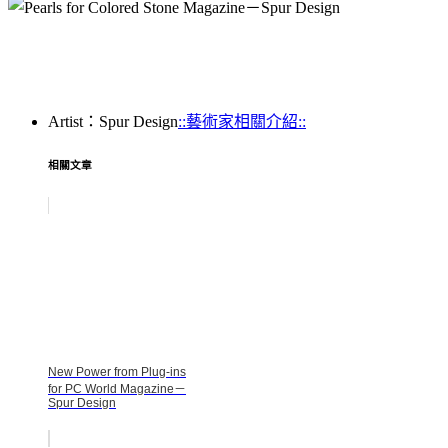
Artist：Spur Design
::藝術家相關介紹::
相關文章
New Power from Plug-ins
for PC World Magazine－
Spur Design