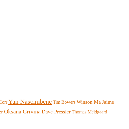
Yan Nascimbene
Winson Ma
Jaime
Corr
Tim Bowers
Oksana Grivina
Dave Pressler
er
Thomas Meldgaard