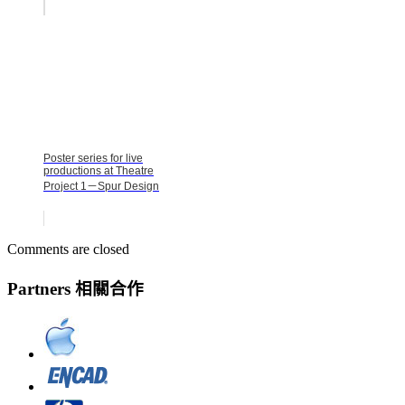
Poster series for live
productions at Theatre
Project 1－Spur Design
Comments are closed
Partners 相關合作