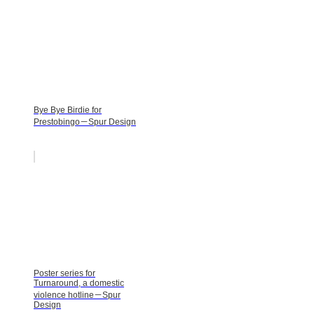
Bye Bye Birdie for
Prestobingo－Spur Design
Poster series for
Turnaround, a domestic
violence hotline－Spur
Design