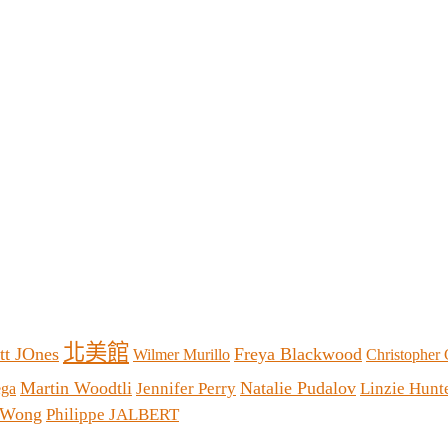
北美館
tt JOnes
Freya Blackwood
Wilmer Murillo
Christopher 
Martin Woodtli
Natalie Pudalov
Jennifer Perry
Linzie Hunt
ega
 Wong
Philippe JALBERT