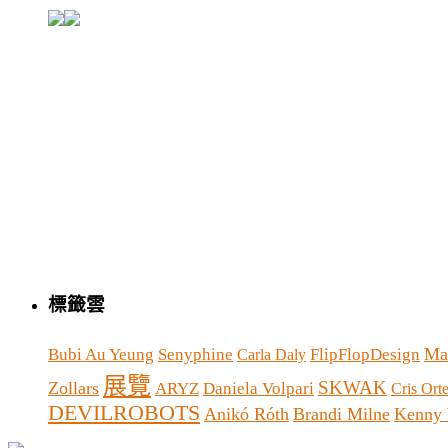
標籤雲
Ma
Bubi Au Yeung
Senyphine
FlipFlopDesign
Carla Daly
展覽
SKWAK
Zollars
ARYZ
Daniela Volpari
Cris Ort
DEVILROBOTS
Anikó Róth
Brandi Milne
Kenny