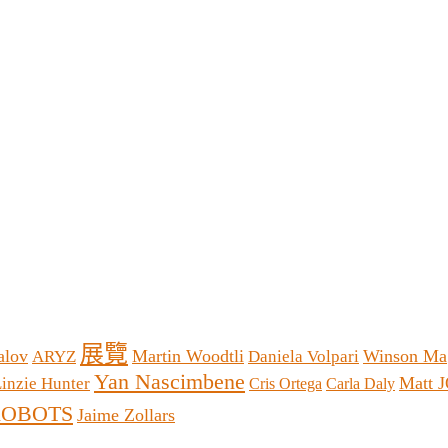
展覽
alov
Martin Woodtli
Winson Ma
ARYZ
Daniela Volpari
Yan Nascimbene
Matt 
inzie Hunter
Cris Ortega
Carla Daly
ROBOTS
Jaime Zollars