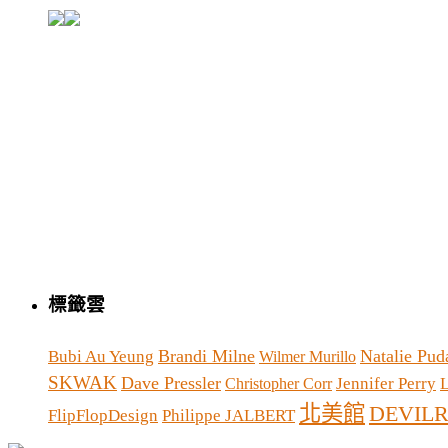
標籤雲
Brandi Milne
Natalie Pud
Bubi Au Yeung
Wilmer Murillo
SKWAK
Dave Pressler
Jennifer Perry
L
Christopher Corr
北美館
DEVIL
FlipFlopDesign
Philippe JALBERT