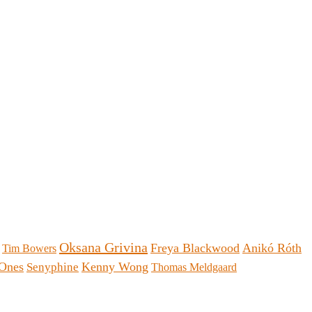
Oksana Grivina
Freya Blackwood
Anikó Róth
Tim Bowers
JOnes
Kenny Wong
Senyphine
Thomas Meldgaard