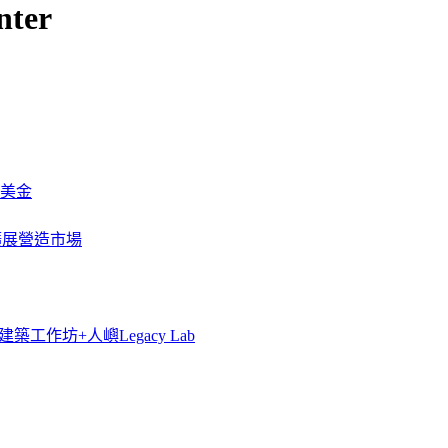
nter
萬美金
一步擴展營造市場
築工作坊+人嶼Legacy Lab