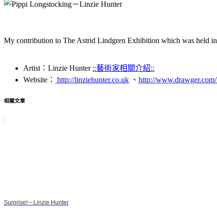
My contribution to The Astrid Lindgren Exhibition which was held in
Artist：Linzie Hunter
::藝術家相關介紹::
Website：
http://linziehunter.co.uk
、
http://www.drawger.com/l
相關文章
Surprise!－Linzie Hunter