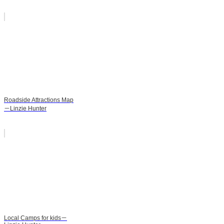
Roadside Attractions Map
－Linzie Hunter
Local Camps for kids－