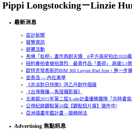
Pippi Longstocking－Linzie Hu
最新消息
設計新聞
展覽資訊
競賽活動
羌佛「枇杷」畫作再創天價 6平方英呎拍出1020
紐約春拍會搶拍激烈 最貴作品「墨荷」 高達5.1億
歐特克發表新的BIM 360 Layout iPad App，進
金泰浩 --- 內在美學
《非派對日快樂》洪乙丹創作個展
《台灣舞孃—馬瑄攝影展》
北美館2015年第二屆X-site計畫優勝團隊「共時書寫建
公視紀錄觀點第10屆【觀點短片展】徵件中!
亞洲插畫年鑑計畫 – 徵稿辦法
Advertising 焦點訊息