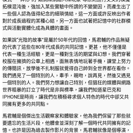
拓樸混沌後，強加入某些實驗中所謂的不變變因，而產生出了
一些個人認為值得紀念的細瑣情結，這一方面或許反映出作者
對於成長過程的某種心結，另一方面也試著把記憶中的社群模
式與活動實體化成為具體的畫面。
如果說“光陰的故事”是屬於50年代的回憶，馬君輔的作品無疑
的代表了這些在80年代成長的共同記憶。更甚，他不僅僅是
代表一種生活經驗，更是一種對生活的期望與幻想。我們穿著
校服在擁擠的公車上相遇，面無表情地玩著手機，課堂上努力
的傳簡訊，放學後不扎制服就覺得自己帥到全世界都在看你。
我們遇見了一個特別的人，牽手，親吻，說再見，然後又遇見
一個特別的人。我們努力想讓自己特別，但猖狂的媒體與網路
世界粗暴的訂立了時代是非與標準，讓我們知道星巴克和
IPHONE是時尚，讓我們在積極尋求個人特色的時代中卻又共
同擁有更多的共同點。
馬君輔是個傑出生活觀察家和體驗家，他為我們保留了那些就
要遺忘的生活片段，他體會並深刻了解一個時代共同擁有的記
憶。也許是因為過去製作影片的背景，馬君輔就像是個導演，