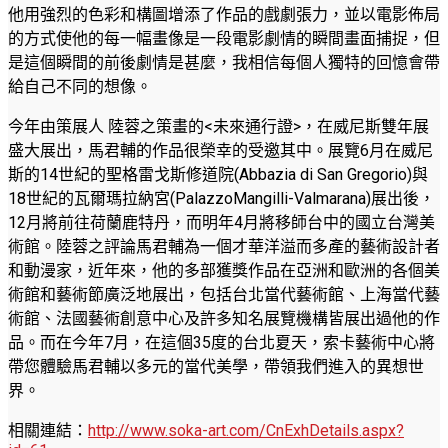
他用強烈的色彩和構圖增添了作品的戲劇張力，並以電影佈局
的方式使他的每一幅畫像是一段電影劇情的瞬間畫面捕捉，但
是這個瞬間的前後劇情是甚麼，我相信每個人獨特的回憶會帶
給自己不同的想像。
今年由策展人 陸蓉之策畫的<未來通行證>，在威尼斯雙年展
盛大展出，馬君輔的作品很榮幸的受邀其中。展覽6月在威尼
斯的14世紀的聖格雷戈斯修道院(Abbazia di San Gregorio)與
18世紀的瓦爾瑪拉納宮(PalazzoMangilli-Valmarana)展出後，
12月將前往荷蘭鹿特丹，而明年4月將移師台中的國立台灣美
術館。陸蓉之評論馬君輔為一個才華洋溢而多產的藝術設計者
和動漫家，近年來，他的多部獲獎作品在亞洲和歐洲的各個美
術館和藝術節廣泛地展出，包括台北當代藝術館、上海當代藝
術館、法國藝術創意中心及許多知名展覽機構皆展出過他的作
品。而在今年7月，在這個35度的台北夏天，索卡藝術中心將
帶您體驗馬君輔以多元的當代美學，帶領我們進入的異想世
界。
相關連結：
http://www.soka-art.com/CnExhDetails.aspx?