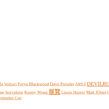
DEVILR
Freya Blackwood
Dave Pressler
la Volpari
ARYZ
展覽
lne
Kenny Wong
Matt JOnes
Senyphine
Linzie Hunter
C
ristopher Corr