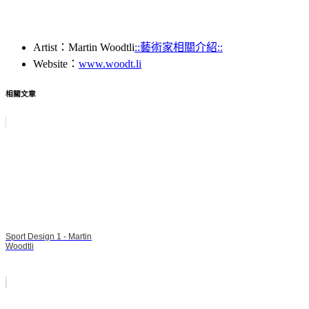
Artist：Martin Woodtli
::藝術家相關介紹::
Website：
www.woodt.li
相關文章
Sport Design 1 - Martin
Woodtli