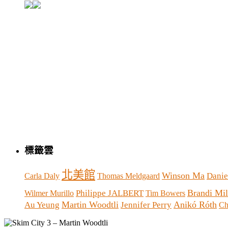
標籤雲
北美館
Winson Ma
Danie
Carla Daly
Thomas Meldgaard
Brandi Mi
Philippe JALBERT
Wilmer Murillo
Tim Bowers
Martin Woodtli
Anikó Róth
Au Yeung
Jennifer Perry
Ch