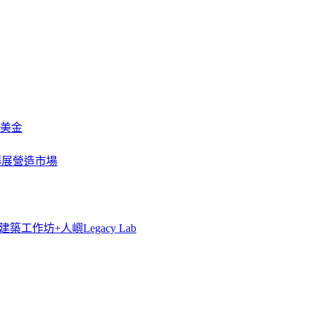
萬美金
一步擴展營造市場
築工作坊+人嶼Legacy Lab