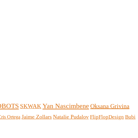
Yan Nascimbene
OBOTS
Oksana Grivina
SKWAK
Jaime Zollars
Natalie Pudalov
FlipFlopDesign
Bubi
ris Ortega