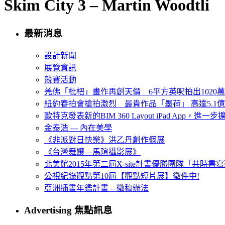
Skim City 3 – Martin Woodtli
最新消息
設計新聞
展覽資訊
競賽活動
羌佛「枇杷」畫作再創天價 6平方英呎拍出1020
紐約春拍會搶拍激烈 最貴作品「墨荷」 高達5.1億
歐特克發表新的BIM 360 Layout iPad App，進
金泰浩 --- 內在美學
《非派對日快樂》洪乙丹創作個展
《台灣舞孃—馬瑄攝影展》
北美館2015年第二屆X-site計畫優勝團隊「共時書寫建
公視紀錄觀點第10屆【觀點短片展】徵件中!
亞洲插畫年鑑計畫 – 徵稿辦法
Advertising 焦點訊息