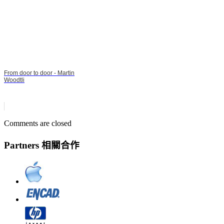
From door to door - Martin
Woodtli
Comments are closed
Partners 相關合作