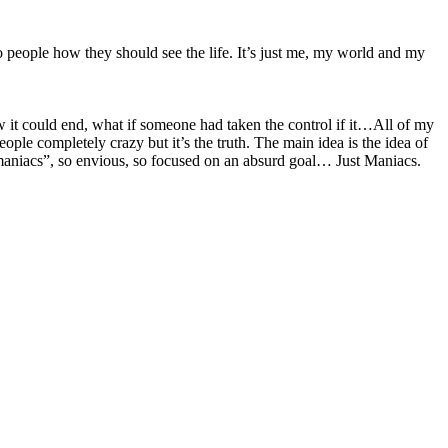
 to people how they should see the life. It’s just me, my world and my
how it could end, what if someone had taken the control if it…All of my
people completely crazy but it’s the truth. The main idea is the idea of
“maniacs”, so envious, so focused on an absurd goal… Just Maniacs.