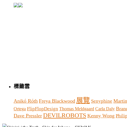
標籤雲
展覽
Anikó Róth
Freya Blackwood
Martin
Senyphine
Bran
FlipFlopDesign
Ortega
Thomas Meldgaard
Carla Daly
DEVILROBOTS
Dave Pressler
Kenny Wong
Phil