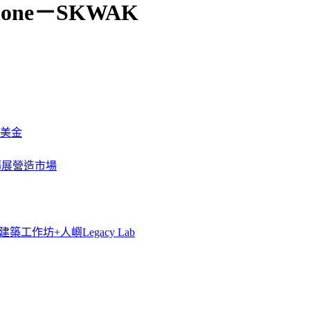
r Iphone－SKWAK
萬美金
一步擴展營造市場
築工作坊+人嶼Legacy Lab