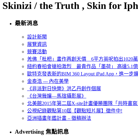
Skinizi / the Truth , Skin fo
最新消息
設計新聞
展覽資訊
競賽活動
羌佛「枇杷」畫作再創天價 6平方英呎拍出1020
紐約春拍會搶拍激烈 最貴作品「墨荷」 高達5.1億
歐特克發表新的BIM 360 Layout iPad App，進
金泰浩 --- 內在美學
《非派對日快樂》洪乙丹創作個展
《台灣舞孃—馬瑄攝影展》
北美館2015年第二屆X-site計畫優勝團隊「共時書寫建
公視紀錄觀點第10屆【觀點短片展】徵件中!
亞洲插畫年鑑計畫 – 徵稿辦法
Advertising 焦點訊息