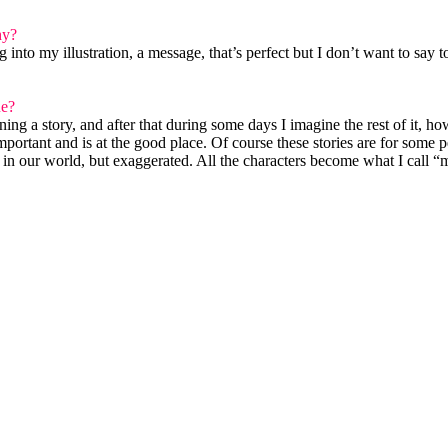
hy?
g into my illustration, a message, that’s perfect but I don’t want to say
ue?
ining a story, and after that during some days I imagine the rest of it, 
s important and is at the good place. Of course these stories are for some 
in our world, but exaggerated. All the characters become what I call 