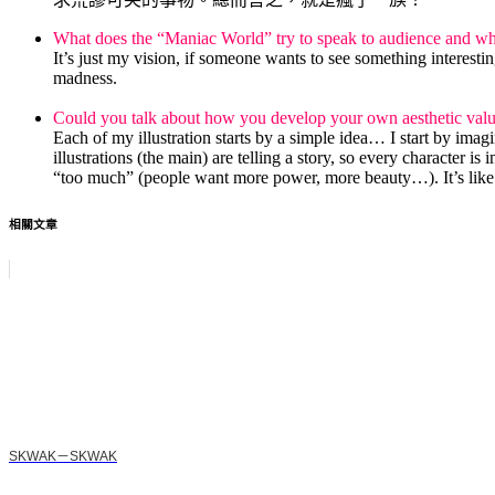
What does the “Maniac World” try to speak to audience and w
It’s just my vision, if someone wants to see something interestin
madness.
.
Could you talk about how you develop your own aesthetic val
Each of my illustration starts by a simple idea… I start by imag
illustrations (the main) are telling a story, so every character i
“too much” (people want more power, more beauty…). It’s like 
相關文章
SKWAK－SKWAK