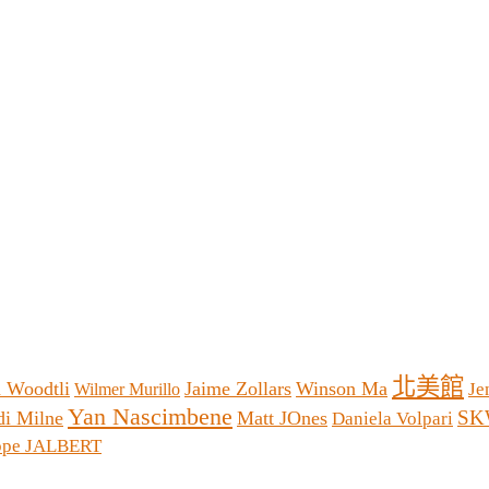
北美館
 Woodtli
Jaime Zollars
Winson Ma
Je
Wilmer Murillo
Yan Nascimbene
SK
di Milne
Matt JOnes
Daniela Volpari
ippe JALBERT