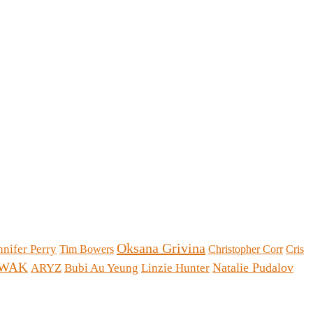
Oksana Grivina
nnifer Perry
Tim Bowers
Christopher Corr
Cris
WAK
Natalie Pudalov
ARYZ
Bubi Au Yeung
Linzie Hunter