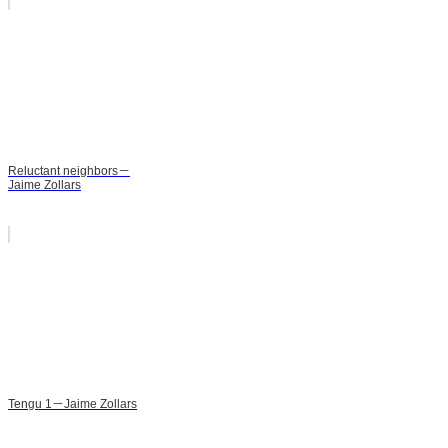
Reluctant neighbors－
Jaime Zollars
Tengu 1－Jaime Zollars