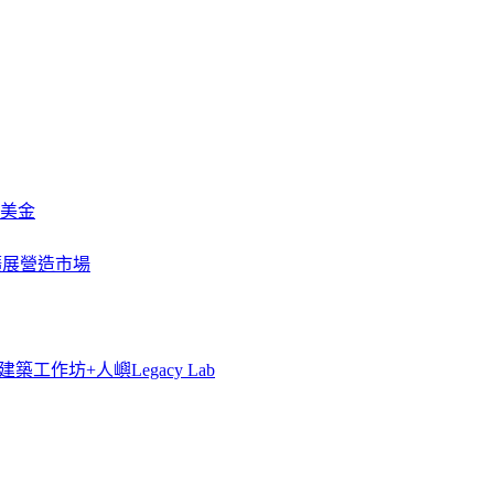
萬美金
一步擴展營造市場
築工作坊+人嶼Legacy Lab