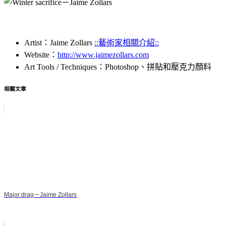
Artist：Jaime Zollars
::藝術家相關介紹::
Website：
http://www.jaimezollars.com
Art Tools / Techniques：Photoshop、拼貼和壓克力顏料
相關文章
Major drag－Jaime Zollars