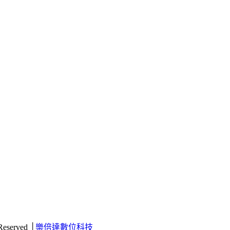
 Reserved │
樂倍達數位科技