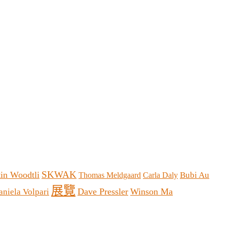
SKWAK
in Woodtli
Bubi Au
Thomas Meldgaard
Carla Daly
展覽
Dave Pressler
Winson Ma
aniela Volpari