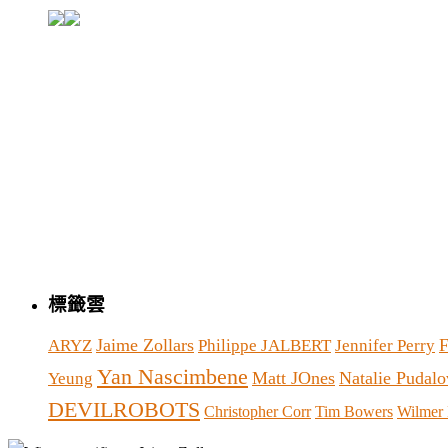
標籤雲
Jaime Zollars
F
ARYZ
Philippe JALBERT
Jennifer Perry
Yan Nascimbene
Matt JOnes
Natalie Pudalo
Yeung
DEVILROBOTS
Christopher Corr
Tim Bowers
Wilmer 