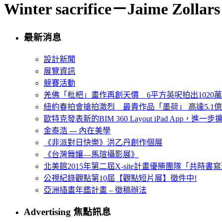
Winter sacrifice－Jaime Zollars
最新消息
設計新聞
展覽資訊
競賽活動
羌佛「枇杷」畫作再創天價 6平方英呎拍出1020
紐約春拍會搶拍激烈 最貴作品「墨荷」 高達5.1億
歐特克發表新的BIM 360 Layout iPad App，進
金泰浩 --- 內在美學
《非派對日快樂》洪乙丹創作個展
《台灣舞孃—馬瑄攝影展》
北美館2015年第二屆X-site計畫優勝團隊「共時書寫建
公視紀錄觀點第10屆【觀點短片展】徵件中!
亞洲插畫年鑑計畫 – 徵稿辦法
Advertising 焦點訊息