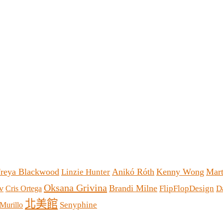
reya Blackwood
Anikó Róth
Kenny Wong
Mart
Linzie Hunter
Oksana Grivina
v
Brandi Milne
FlipFlopDesign
D
Cris Ortega
北美館
Senyphine
Murillo