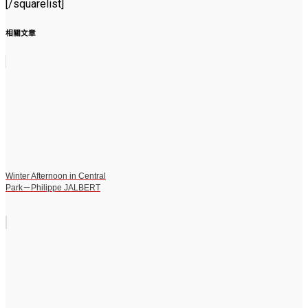
[/squarelist]
相關文章
Winter Afternoon in Central
Park－Philippe JALBERT