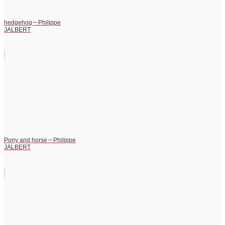
hedgehog－Philippe
JALBERT
Pony and horse－Philippe
JALBERT