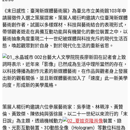
《末日感性：臺灣新媒體藝術展》為臺北市立美術館103年申
請展徵件入選之策展提案，策展人楊衍畇邀請六位臺灣新媒體
藝術創作者，試圖以多樣媒材、科技與藝術結合的表現形式，
帶領觀者遊走在具備互動功能與有機變化的數位裝置之中，以
藝術抽象角度重現二十一世紀被媒體與科技充斥的現代生活百
態，喚起觀眾對於自身、對於現代化生活的重新省思。
台藝大人文學院院長廖新田在記者會上致
詞時表示，近年來「影像」已然成為生活中理所當然的存在，
以科技傳播為創作元素的新媒體藝術，在作品與觀者身上發展
出新的觀看關係，並且新媒體藝術加入了「速度」此一新美學
向度，形成新的美學風格。
策展人楊衍畇邀請六位參展藝術家：吳季璁、林珮淳、黃贊
倫、黃致傑、陳依純與張徐展，以二十一世紀以來流行的「末
日說」為主題，透過機械動力
裝置、錄
像、光影互動裝置、3D動態全像（Hologram）等數位科技為