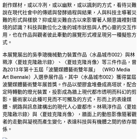
創作媒材，或以冷冽，或以幽默，或以諷刺的方式，看待災難
說在現代社會中的傳遞與發酵過程與結果，人與科技主導著災
難的形式與樣貌？抑或是災難自古以來影響著人類意識裡對環
境的認識？科技與數位化之後的城市狀態與人們心靈的交互作
用，也在作品與觀者彼此牽動的展覽形式裡呈現另一種擬態方
式。
本展覽展出的吳季璁機械動力裝置作品〈水晶城市002〉與林
珮淳〈夏娃克隆啟示錄〉、〈夏娃克隆肖像〉等三件作品，曾
為2013年第十五屆「波蘭媒體藝術雙年展」 （WRO Media
Art Biennale）入選參展作品，其中〈水晶城市002〉獲得當屆
波蘭媒體藝術雙年展首獎。作品以塑膠盒堆疊成高塔狀，配合
定時轉動的燈光裝置，投影成為牆上現代都市透明而科幻的剪
影。藝術家以此種可見而不可觸及的方式，形而上的表達媒
體、網路與訊息建構出的現代人心靈都市。林珮淳作品〈夏娃
克隆啟示錄〉與〈夏娃克隆肖像〉，牆面上的動態影像隨著觀
者的走動與凝視而產生變化，表達科技與有機體之間的依存關
係。