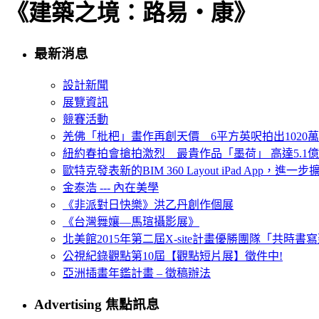
《建築之境：路易‧康》
最新消息
設計新聞
展覽資訊
競賽活動
羌佛「枇杷」畫作再創天價 6平方英呎拍出1020
紐約春拍會搶拍激烈 最貴作品「墨荷」 高達5.1億
歐特克發表新的BIM 360 Layout iPad App，進
金泰浩 --- 內在美學
《非派對日快樂》洪乙丹創作個展
《台灣舞孃—馬瑄攝影展》
北美館2015年第二屆X-site計畫優勝團隊「共時書寫建
公視紀錄觀點第10屆【觀點短片展】徵件中!
亞洲插畫年鑑計畫 – 徵稿辦法
Advertising 焦點訊息