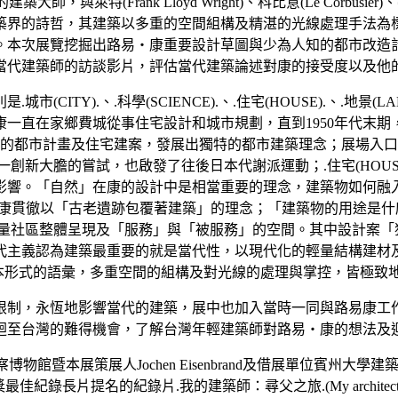
建築大師，與萊特(Frank Lloyd Wright)、科比意(Le Corbusi
築界的詩哲，其建築以多重的空間組構及精湛的光線處理手法為
。本次展覽挖掘出路易‧康重要設計草圖與少為人知的都市改造
部當代建築師的訪談影片，評估當代建築論述對康的接受度以及他
).、.科學(SCIENCE).、.住宅(HOUSE).、.地景(LANDSC
一直在家鄉費城從事住宅設計和城市規劃，直到1950年代末
都市計畫及住宅建案，發展出獨特的都市建築理念；展場入口「費城塔(C
創新大膽的嘗試，也啟發了往後日本代謝派運動；.住宅(HOUS
。「自然」在康的設計中是相當重要的理念，建築物如何融入及適應
al Studies)，展現了康貫徹以「古老遺跡包覆著建築」的理念；「建
社區整體呈現及「服務」與「被服務」的空間。其中設計案「猶太社區中心(
代主義認為建築最重要的就是當代性，以現代化的輕量結構建材
康以基本形式的語彙，多重空間的組構及對光線的處理與掌控，皆極
限制，永恆地影響當代的建築，展中也加入當時一同與路易康工
迴至台灣的難得機會，了解台灣年輕建築師對路易‧康的想法及
館暨本展策展人Jochen Eisenbrand及借展單位賓州大學建築檔案
佳紀錄長片提名的紀錄片.我的建築師：尋父之旅.(My architect: A