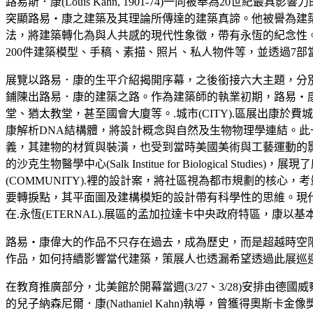
路易斯．康(Louis Kahn, 1901-74)一向被奉為20世紀最具影響力的
突顯路易‧康之建築及其理論所傳達的建築真諦。他被譽為建
法，將建築轉化為與人共感的現代性象徵，帶有永恆的紀念性
200件建築模型、手稿、素描、照片、私人物件等，並透過7
展覽以路易．康的生平介紹揭開序幕，之後銜接六大主題，分別是.城市(CITY
鋪陳出路易．康的建築之路。作為建築師的執業初期，路易‧康
堂、猶太教堂，甚至國會大廈等。.城市(CITY).區展出康於費城的
康解析DNA結構體，將設計概念與自然及生物物理學連結。此一
義，其建物的材質與裝潢，也受到當時美國美術與工藝運動的影響
的沙克生物醫學中心(Salk Institue for Biologic
(COMMUNITY).裡的設計案，將社區視為都市規劃的核心，考量
要轉捩點，其平面圖及建構模矩的設計帶有科學性的思維。現
在.永恆(ETERNAL).展區的孟加拉達卡中央政府特區，
路易‧康偉大的作品不只存在過去，成為歷史，而是超越時空
作品，如何持續影響當代建築，策展人也透漏希望透過此展巡
在教育推廣部分，北美館於開幕當週(3/27、3/28)安排由德國威察博物
的兒子納森尼爾．康(Nathaniel Kahn)執導，曾獲得奧斯卡金像獎最