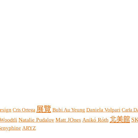
展覽
esign
Bubi Au Yeung
Daniela Volpari
Cris Ortega
Carla D
北美館
S
Woodtli
Natalie Pudalov
Matt JOnes
Anikó Róth
Senyphine
ARYZ