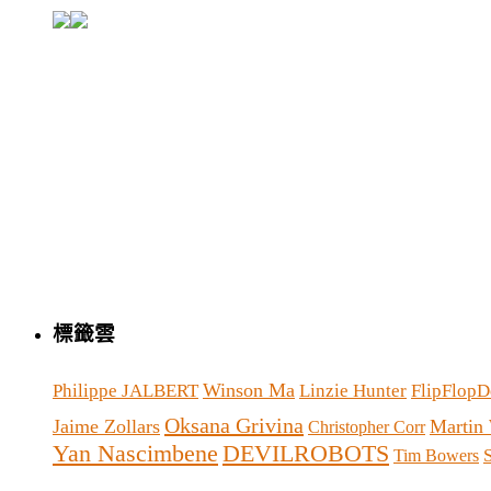
標籤雲
Winson Ma
Philippe JALBERT
Linzie Hunter
FlipFlopD
Oksana Grivina
Jaime Zollars
Martin 
Christopher Corr
Yan Nascimbene
DEVILROBOTS
Tim Bowers