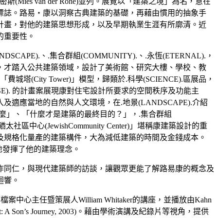
er)、密斯(Mies van der Rohe)並列。展覽以「建築之境」為名，意在
標誌。路易‧康以洞察古典建築的基礎，再藉由慣用的抽象手
計畫，對他的建築思想形成，以及早期執業生涯有所廓清。近
的重要性。
APE).、.集合群組(COMMUNITY).、.永恆(ETERNAL).，
期，才踏入公共建築領域，設計了美術館、研究大樓、學校、教
ity Tower)」模型，歸類於.科學(SCIENCE).區展品，
E). 的計畫案展現康對住宅設計所要求的空間秩序及功能主
當地的自然與人文環境，在.地景(LANDSCAPE).介紹
築物的用途是什麼」、「什麼才是建築的最終目的？」，.集合群組
JewishCommunity Center)」堪稱康建築設計的重
及規格化量產的建築構件，大為減低建築的時間及金錢成本。
致地發揮了他的建築理念。
作同仁，與現代建築師的訪談，讓觀眾更能了解路易康的概念及
迴響。
中心主任暨策展人William Whitaker的講座，並播放由Kahn
 Son’s Journey, 2003)。藉由學術演講及紀錄片等視角，提供