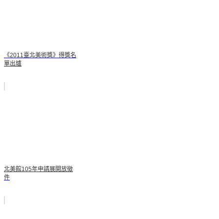
《2011臺北美術獎》得獎名
單出爐
北美館105年申請展開放徵
件