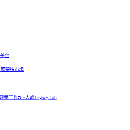
萬美金
一步擴展營造市場
築工作坊+人嶼Legacy Lab