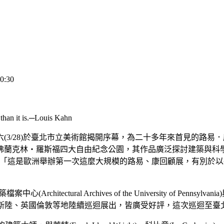
:30
than it is.─Louis Kahn
3/28)於臺北市立美術館揭開序幕，為二十多年來首見的路易．
的佛蘭克林‧羅斯福四大自由紀念公園，其作品廣泛探討建築與
記者會中提道，「這是歐洲舉辦第一次這麼大規模的路易、康回顧展，
ectural Archives of the University of Pennsylvania)
威奧斯陸、英國倫敦等地陸續巡迴展出，皆廣受好評，這次巡迴至臺