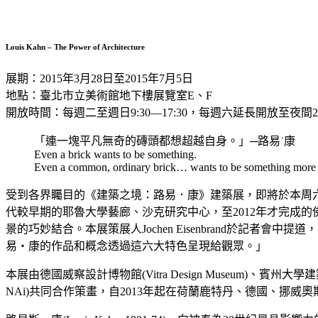
Louis Kahn – The Power of Architecture
展期：2015年3月28日至2015年7月5日
地點：臺北市立美術館地下樓展覽室E、F
開放時間：每週二至週日9:30—17:30，每週六延長開放至夜間20
「連一塊平凡無奇的磚頭都想超越自身。」─路易˙康
Even a brick wants to be something.
Even a common, ordinary brick… wants to be something more 
受到各界矚目的《建築之境：路易．康》建築展，即將於本周六(
代較早期的耶魯大學藝廊、沙克研究中心，至2012年才完成
景的巧妙結合。本展策展人Jochen Eisenbrand於
易‧康的作品和概念透過這六大特色呈現給觀眾。」
本展由德國威察設計博物館(Vitra Design Museum)、賓州大學建築檔案中心(Archit
NAi)共同合作策畫，自2013年起在荷蘭鹿特丹、德國、挪