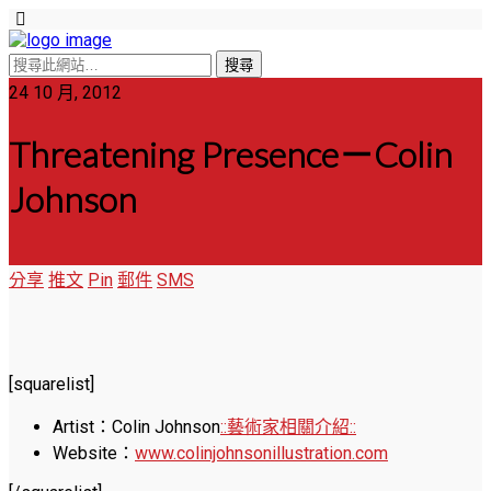
24 10 月, 2012
Threatening Presence－Colin
Johnson
分享
推文
Pin
郵件
SMS
[squarelist]
Artist：Colin Johnson
::藝術家相關介紹::
Website：
www.colinjohnsonillustration.com