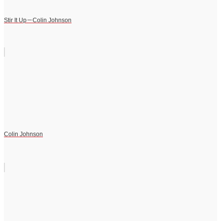
Stir It Up－Colin Johnson
Colin Johnson