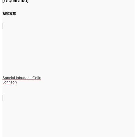
[/squarelist]
相關文章
Spacial Intruder－Colin
Johnson